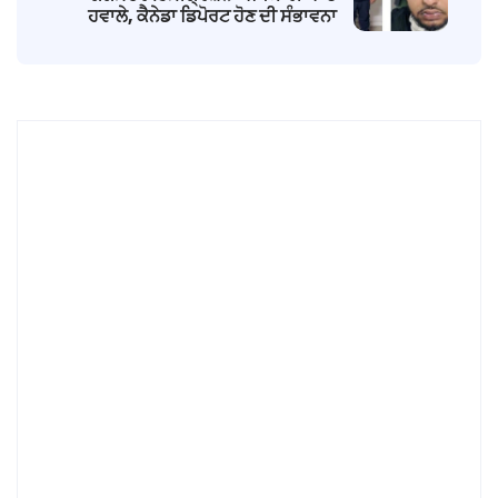
ਹਵਾਲੇ, ਕੈਨੇਡਾ ਡਿਪੋਰਟ ਹੋਣ ਦੀ ਸੰਭਾਵਨਾ