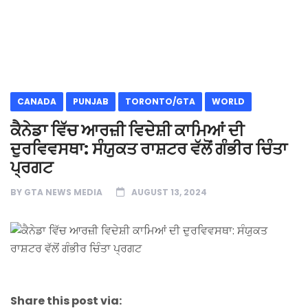
CANADA
PUNJAB
TORONTO/GTA
WORLD
ਕੈਨੇਡਾ ਵਿੱਚ ਆਰਜ਼ੀ ਵਿਦੇਸ਼ੀ ਕਾਮਿਆਂ ਦੀ
ਦੁਰਵਿਵਸਥਾ: ਸੰਯੁਕਤ ਰਾਸ਼ਟਰ ਵੱਲੋਂ ਗੰਭੀਰ ਚਿੰਤਾ
ਪ੍ਰਗਟ
BY
GTA NEWS MEDIA
AUGUST 13, 2024
Share this post via: