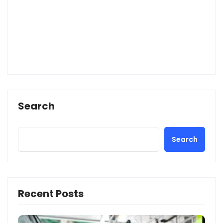
Search
Search
Recent Posts