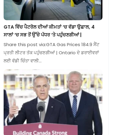
GTA ਵਿੱਚ ਪੈਟਰੋਲ ਦੀਆਂ ਕੀਮਤਾਂ ‘ਚ ਵੱਡਾ ਉਛਾਲ, 4
ਸਾਲਾਂ ‘ਚ ਸਭ ਤੋਂ ਉੱਚੇ ਪੱਧਰ ‘ਤੇ ਪਹੁੰਚਣਗੀਆਂ |
Share this post via:GTA Gas Prices 184.9 ਸੈਂਟ
ਪ੍ਰਤੀ ਲੀਟਰ ਤੱਕ ਪਹੁੰਚਣਗੀਆਂ | Ontario ਦੇ ਡਰਾਈਵਰਾਂ
ਲਈ ਵੱਡੀ ਚਿੰਤਾ ਵਾਲੀ…