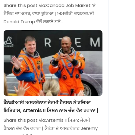
Share this post via:Canada Job Market ‘ਤੇ
ਟੈਰਿਫ਼ ਦਾ ਅਸਰ, ਵਾਧਾ ਰੁਕਿਆ | ਅਮਰੀਕੀ ਰਾਸ਼ਟਰਪਤੀ
Donald Trump ਵੱਲੋਂ ਲਗਾਏ ਗਏ…
ਕੈਨੇਡੀਆਈ ਅਸਟਰੋਨਾਟ ਜੇਰਮੀ ਹੈਨਸਨ ਨੇ ਰਚਿਆ
ਇਤਿਹਾਸ, Artemis II ਮਿਸ਼ਨ ਨਾਲ ਚੰਦ ਵੱਲ ਰਵਾਨਾ |
Share this post via:Artemis II ਮਿਸ਼ਨ: ਜੇਰਮੀ
ਹੈਨਸਨ ਚੰਦ ਵੱਲ ਰਵਾਨਾ | ਕੈਨੇਡਾ ਦੇ ਅਸਟਰੋਨਾਟ Jeremy