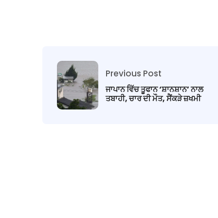
Previous Post
ਜਾਪਾਨ ਵਿੱਚ ਤੂਫਾਨ ‘ਸ਼ਾਨਸ਼ਾਨ’ ਨਾਲ
ਤਬਾਹੀ, ਚਾਰ ਦੀ ਮੌਤ, ਸੈਂਕੜੇ ਜ਼ਖਮੀ