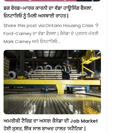
ਡਗ ਫੋਰਡ–ਮਾਰਕ ਕਾਰਨੀ ਦਾ ਵੱਡਾ ਹਾਊਸਿੰਗ ਫੈਸਲਾ,
ਓਨਟਾਰਿਓ ਨੂੰ ਮਿਲੀ ਅਸਥਾਈ ਰਾਹਤ |
Share this post via:Ontario Housing Crisis ‘ਤੇ
Ford-Carney ਦਾ ਵੱਡਾ ਫੈਸਲਾ | ਕੈਨੇਡਾ ਦੇ ਪ੍ਰਧਾਨ ਮੰਤਰੀ
Mark Carney ਅਤੇ ਓਨਟਾਰਿਓ…
ਅਮਰੀਕੀ ਟੈਰਿਫ਼ ਦਾ ਅਸਰ! ਕੈਨੇਡਾ ਦੀ Job Market
ਹੋਈ ਸੁਸਤ, ਇੱਕ ਸਾਲ ਬਾਅਦ ਹਾਲਤ ‘ਸਟੈਟਿਕ’ |