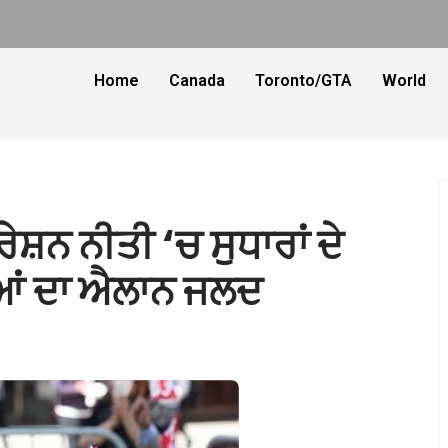
Home
Canada
Toronto/GTA
World
ਸ਼ਨ ਨੀਤੀ ‘ਚ ਸੁਧਾਰਾਂ ਦੇ
ਆਂ ਦਾ ਐਲਾਨ ਜਲਦ