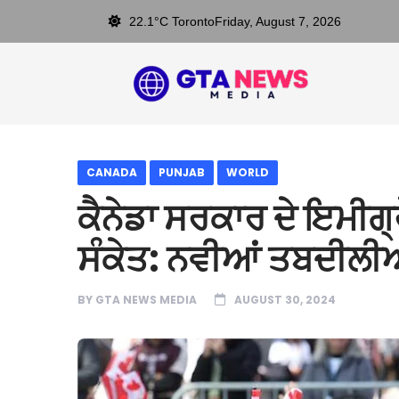
22.1°C Toronto
Friday, August 7, 2026
CANADA
PUNJAB
WORLD
ਕੈਨੇਡਾ ਸਰਕਾਰ ਦੇ ਇਮੀਗ੍ਰੇ
ਸੰਕੇਤ: ਨਵੀਆਂ ਤਬਦੀਲੀ
BY
GTA NEWS MEDIA
AUGUST 30, 2024