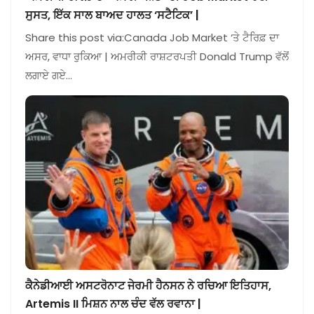
ਸੁਸਤ, ਇੱਕ ਸਾਲ ਬਾਅਦ ਹਾਲਤ ‘ਸਟੈਟਿਕ’ |
Share this post via:Canada Job Market ‘ਤੇ ਟੈਰਿਫ਼ ਦਾ
ਅਸਰ, ਵਾਧਾ ਰੁਕਿਆ | ਅਮਰੀਕੀ ਰਾਸ਼ਟਰਪਤੀ Donald Trump ਵੱਲੋਂ
ਲਗਾਏ ਗਏ…
ਕੈਨੇਡੀਆਈ ਅਸਟਰੋਨਾਟ ਜੇਰਮੀ ਹੈਨਸਨ ਨੇ ਰਚਿਆ ਇਤਿਹਾਸ,
Artemis II ਮਿਸ਼ਨ ਨਾਲ ਚੰਦ ਵੱਲ ਰਵਾਨਾ |