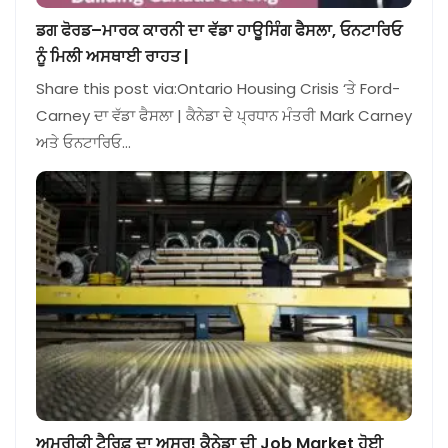
ਡਗ ਫੋਰਡ–ਮਾਰਕ ਕਾਰਨੀ ਦਾ ਵੱਡਾ ਹਾਊਸਿੰਗ ਫੈਸਲਾ, ਓਨਟਾਰਿਓ
ਨੂੰ ਮਿਲੀ ਅਸਥਾਈ ਰਾਹਤ |
Share this post via:Ontario Housing Crisis ‘ਤੇ Ford-
Carney ਦਾ ਵੱਡਾ ਫੈਸਲਾ | ਕੈਨੇਡਾ ਦੇ ਪ੍ਰਧਾਨ ਮੰਤਰੀ Mark Carney
ਅਤੇ ਓਨਟਾਰਿਓ…
ਅਮਰੀਕੀ ਟੈਰਿਫ਼ ਦਾ ਅਸਰ! ਕੈਨੇਡਾ ਦੀ Job Market ਹੋਈ