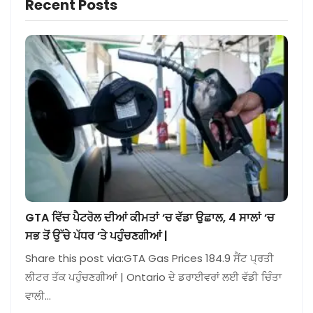
Recent Posts
GTA ਵਿੱਚ ਪੈਟਰੋਲ ਦੀਆਂ ਕੀਮਤਾਂ ‘ਚ ਵੱਡਾ ਉਛਾਲ, 4 ਸਾਲਾਂ ‘ਚ
ਸਭ ਤੋਂ ਉੱਚੇ ਪੱਧਰ ‘ਤੇ ਪਹੁੰਚਣਗੀਆਂ |
Share this post via:GTA Gas Prices 184.9 ਸੈਂਟ ਪ੍ਰਤੀ
ਲੀਟਰ ਤੱਕ ਪਹੁੰਚਣਗੀਆਂ | Ontario ਦੇ ਡਰਾਈਵਰਾਂ ਲਈ ਵੱਡੀ ਚਿੰਤਾ
ਵਾਲੀ…