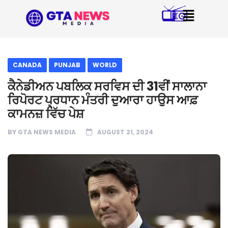
CANADA
PUNJAB
WORLD
ਕੈਨੇਡੀਅਨ ਪਬਲਿਕ ਸਰਵਿਸ ਦੀ 31ਵੀਂ ਸਾਲਾਨਾ
ਰਿਪੋਰਟ ਪ੍ਰਧਾਨ ਮੰਤਰੀ ਦੁਆਰਾ ਹਾਉਸ ਆਫ਼
ਕਾਮਨਜ਼ ਵਿੱਚ ਪੇਸ਼
BY
GTA NEWS MEDIA
AUGUST 21, 2024