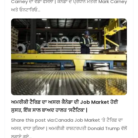
Carney ਦਾ ਵੱਡਾ ਫੈਸਲਾ | ਕੈਨੇਡਾ ਦੇ ਪ੍ਰਧਾਨ ਮੰਤਰੀ Mark Carney
ਅਤੇ ਓਨਟਾਰਿਓ…
ਅਮਰੀਕੀ ਟੈਰਿਫ਼ ਦਾ ਅਸਰ! ਕੈਨੇਡਾ ਦੀ Job Market ਹੋਈ
ਸੁਸਤ, ਇੱਕ ਸਾਲ ਬਾਅਦ ਹਾਲਤ ‘ਸਟੈਟਿਕ’ |
Share this post via:Canada Job Market ‘ਤੇ ਟੈਰਿਫ਼ ਦਾ
ਅਸਰ, ਵਾਧਾ ਰੁਕਿਆ | ਅਮਰੀਕੀ ਰਾਸ਼ਟਰਪਤੀ Donald Trump ਵੱਲੋਂ
ਲਗਾਏ ਗਏ…