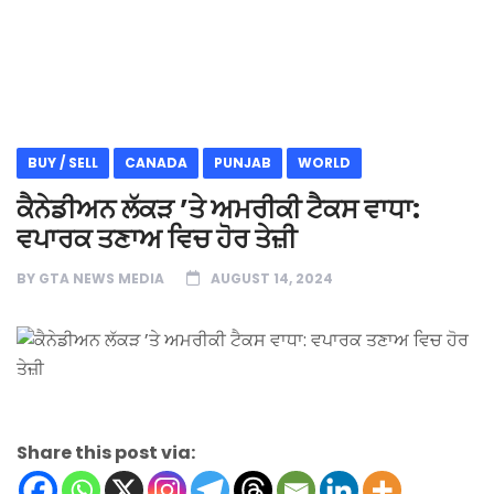
BUY / SELL
CANADA
PUNJAB
WORLD
ਕੈਨੇਡੀਅਨ ਲੱਕੜ ’ਤੇ ਅਮਰੀਕੀ ਟੈਕਸ ਵਾਧਾ:
ਵਪਾਰਕ ਤਣਾਅ ਵਿਚ ਹੋਰ ਤੇਜ਼ੀ
BY
GTA NEWS MEDIA
AUGUST 14, 2024
Share this post via: