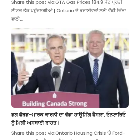
Share this post via:GTA Gas Prices 184.9 ਸੈਂਟ ਪ੍ਰਤੀ
ਲੀਟਰ ਤੱਕ ਪਹੁੰਚਣਗੀਆਂ | Ontario ਦੇ ਡਰਾਈਵਰਾਂ ਲਈ ਵੱਡੀ ਚਿੰਤਾ
ਵਾਲੀ…
ਡਗ ਫੋਰਡ–ਮਾਰਕ ਕਾਰਨੀ ਦਾ ਵੱਡਾ ਹਾਊਸਿੰਗ ਫੈਸਲਾ, ਓਨਟਾਰਿਓ
ਨੂੰ ਮਿਲੀ ਅਸਥਾਈ ਰਾਹਤ |
Share this post via:Ontario Housing Crisis ‘ਤੇ Ford-