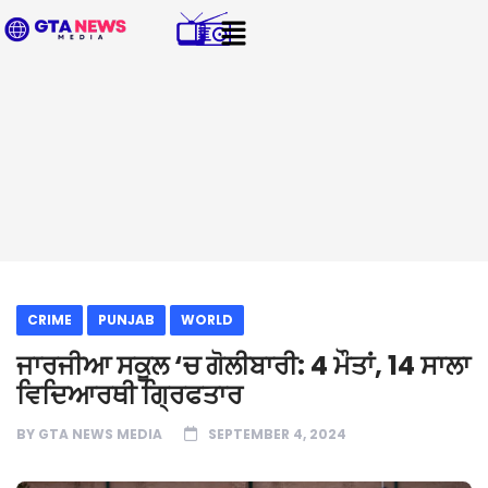
CRIME
PUNJAB
WORLD
ਜਾਰਜੀਆ ਸਕੂਲ ‘ਚ ਗੋਲੀਬਾਰੀ: 4 ਮੌਤਾਂ, 14 ਸਾਲਾ
ਵਿਦਿਆਰਥੀ ਗ੍ਰਿਫਤਾਰ
BY
GTA NEWS MEDIA
SEPTEMBER 4, 2024