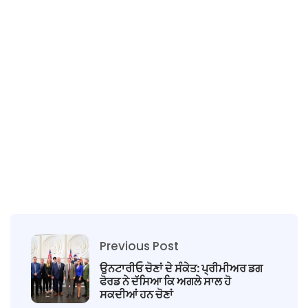
Previous Post
ਉਨਟਾਰੀਓ ਚੋਣਾਂ ਦੇ ਸੰਕੇਤ: ਪ੍ਰੀਮੀਅਰ ਡਗ
ਫੋਰਡ ਨੇ ਦੱਸਿਆ ਕਿ ਅਗਲੇ ਸਾਲ ਹੋ
ਸਕਦੀਆਂ ਹਨ ਚੋਣਾਂ