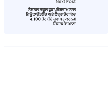
Next Post
ਨੈਸ਼ਨਲ ਸਕੂਲ ਫੂਡ ਪ੍ਰੋਗਰਾਮ ਨਾਲ
ਨਿਊਫਾਉਂਡਲੈਂਡ ਅਤੇ ਲੈਬ੍ਰਾਡੋਰ ਵਿਚ
4,100 ਹੋਰ ਬੱਚੇ ਪ੍ਰਾਪਤ ਕਰਨਗੇ
ਸਿਹਤਮੰਦ ਖਾਣਾ