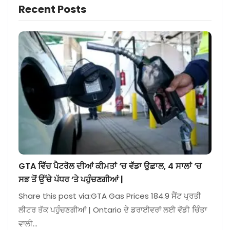
Recent Posts
GTA ਵਿੱਚ ਪੈਟਰੋਲ ਦੀਆਂ ਕੀਮਤਾਂ ‘ਚ ਵੱਡਾ ਉਛਾਲ, 4 ਸਾਲਾਂ ‘ਚ
ਸਭ ਤੋਂ ਉੱਚੇ ਪੱਧਰ ‘ਤੇ ਪਹੁੰਚਣਗੀਆਂ |
Share this post via:GTA Gas Prices 184.9 ਸੈਂਟ ਪ੍ਰਤੀ
ਲੀਟਰ ਤੱਕ ਪਹੁੰਚਣਗੀਆਂ | Ontario ਦੇ ਡਰਾਈਵਰਾਂ ਲਈ ਵੱਡੀ ਚਿੰਤਾ
ਵਾਲੀ…