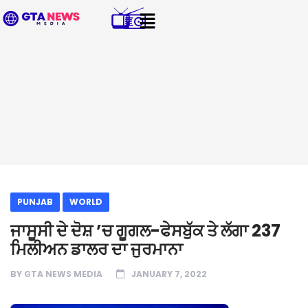
PUNJAB
WORLD
ਜਾਸੂਸੀ ਦੇ ਦੋਸ਼ ’ਚ ਗੂਗਲ-ਫੇਸਬੁੱਕ ਤੇ ਲੱਗਾ 237
ਮਿਲੀਅਨ ਡਾਲਰ ਦਾ ਜੁਰਮਾਨਾ
BY
GTA NEWS MEDIA
JANUARY 7, 2022