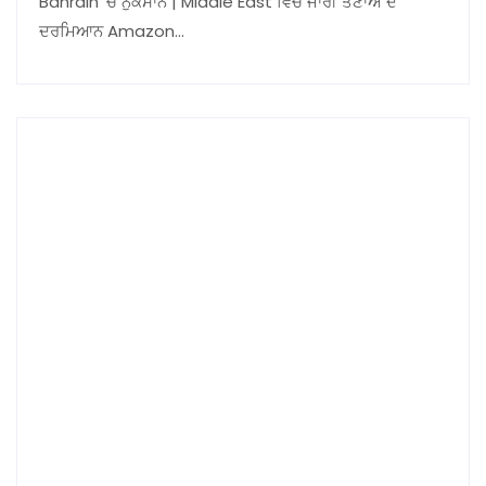
Bahrain ‘ਚ ਨੁਕਸਾਨ | Middle East ਵਿੱਚ ਜਾਰੀ ਤਣਾਅ ਦੇ
ਦਰਮਿਆਨ Amazon…