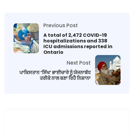
Previous Post
A total of 2,472 COVID-19
hospitalizations and 338
ICU admissions reported in
Ontario
Next Post
ਪਾਕਿਸਤਾਨ ‘ਸਿੱਖ’ ਭਾਈਚਾਰੇ ਨੂੰ ਯੋਜਨਾਬੱਧ
ਤਰੀਕੇ ਨਾਲ ਬਣਾ ਰਿਹੈ ਨਿਸ਼ਾਨਾ