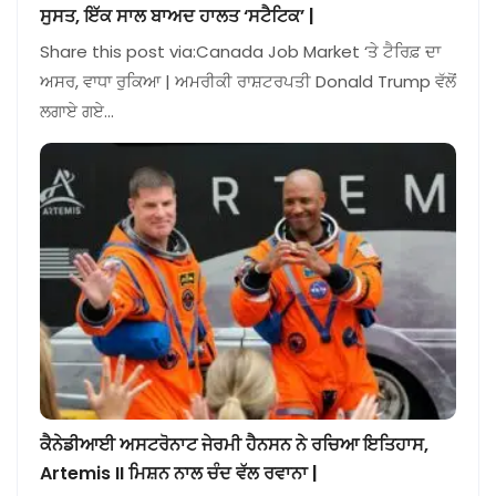
ਸੁਸਤ, ਇੱਕ ਸਾਲ ਬਾਅਦ ਹਾਲਤ ‘ਸਟੈਟਿਕ’ |
Share this post via:Canada Job Market ‘ਤੇ ਟੈਰਿਫ਼ ਦਾ
ਅਸਰ, ਵਾਧਾ ਰੁਕਿਆ | ਅਮਰੀਕੀ ਰਾਸ਼ਟਰਪਤੀ Donald Trump ਵੱਲੋਂ
ਲਗਾਏ ਗਏ…
ਕੈਨੇਡੀਆਈ ਅਸਟਰੋਨਾਟ ਜੇਰਮੀ ਹੈਨਸਨ ਨੇ ਰਚਿਆ ਇਤਿਹਾਸ,
Artemis II ਮਿਸ਼ਨ ਨਾਲ ਚੰਦ ਵੱਲ ਰਵਾਨਾ |