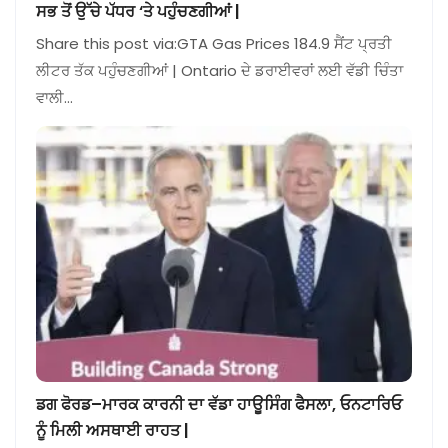
ਸਭ ਤੋਂ ਉੱਚੇ ਪੱਧਰ ‘ਤੇ ਪਹੁੰਚਣਗੀਆਂ |
Share this post via:GTA Gas Prices 184.9 ਸੈਂਟ ਪ੍ਰਤੀ
ਲੀਟਰ ਤੱਕ ਪਹੁੰਚਣਗੀਆਂ | Ontario ਦੇ ਡਰਾਈਵਰਾਂ ਲਈ ਵੱਡੀ ਚਿੰਤਾ
ਵਾਲੀ…
ਡਗ ਫੋਰਡ–ਮਾਰਕ ਕਾਰਨੀ ਦਾ ਵੱਡਾ ਹਾਊਸਿੰਗ ਫੈਸਲਾ, ਓਨਟਾਰਿਓ
ਨੂੰ ਮਿਲੀ ਅਸਥਾਈ ਰਾਹਤ |