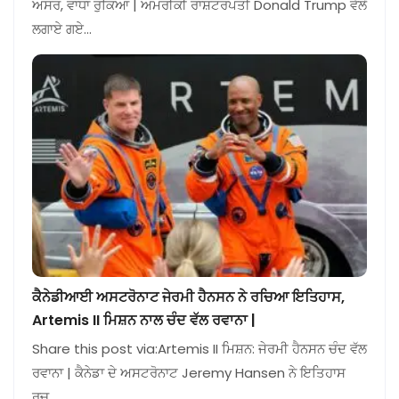
ਅਸਰ, ਵਾਧਾ ਰੁਕਿਆ | ਅਮਰੀਕੀ ਰਾਸ਼ਟਰਪਤੀ Donald Trump ਵੱਲੋਂ
ਲਗਾਏ ਗਏ…
ਕੈਨੇਡੀਆਈ ਅਸਟਰੋਨਾਟ ਜੇਰਮੀ ਹੈਨਸਨ ਨੇ ਰਚਿਆ ਇਤਿਹਾਸ,
Artemis II ਮਿਸ਼ਨ ਨਾਲ ਚੰਦ ਵੱਲ ਰਵਾਨਾ |
Share this post via:Artemis II ਮਿਸ਼ਨ: ਜੇਰਮੀ ਹੈਨਸਨ ਚੰਦ ਵੱਲ
ਰਵਾਨਾ | ਕੈਨੇਡਾ ਦੇ ਅਸਟਰੋਨਾਟ Jeremy Hansen ਨੇ ਇਤਿਹਾਸ
ਰਚ…