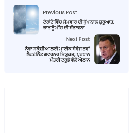
Previous Post
ਟੋਰਾਂਟੋ ਵਿੱਚ ਸੋਮਵਾਰ ਦੀ ਧੁੱਪ ਨਾਲ ਸ਼ੁਰੂਆਤ,
ਰਾਤ ਨੂੰ ਮੀਂਹ ਦੀ ਸੰਭਾਵਨਾ
Next Post
ਨੋਵਾ ਸਕੋਸ਼ੀਆ ਲਈ ਮਾਈਕ ਸੇਵੇਜ ਨਵਾਂ
ਲੈਫਟੀਨੈਂਟ ਗਵਰਨਰ ਨਿਯੁਕਤ, ਪ੍ਰਧਾਨ
ਮੰਤਰੀ ਟਰੂਡੋ ਵੱਲੋਂ ਐਲਾਨ