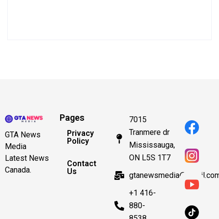
Pages
7015
Tranmere dr
Privacy
GTA News
Policy
Mississauga,
Media
ON L5S 1T7
Latest News
Contact
Canada.
Us
gtanewsmedia@gmail.co
+1 416-
880-
8538