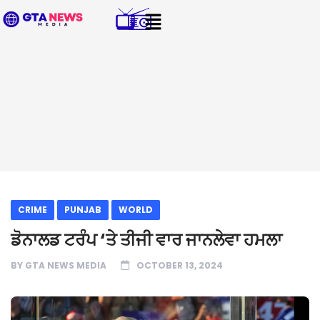
CRIME
PUNJAB
WORLD
ਡੋਨਾਲਡ ਟਰੰਪ ‘ਤੇ ਤੀਜੀ ਵਾਰ ਜਾਨਲੇਵਾ ਹਮਲਾ
BY
GTA NEWS MEDIA
OCTOBER 13, 2024