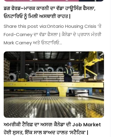
ਡਗ ਫੋਰਡ–ਮਾਰਕ ਕਾਰਨੀ ਦਾ ਵੱਡਾ ਹਾਊਸਿੰਗ ਫੈਸਲਾ,
ਓਨਟਾਰਿਓ ਨੂੰ ਮਿਲੀ ਅਸਥਾਈ ਰਾਹਤ |
Share this post via:Ontario Housing Crisis ‘ਤੇ
Ford-Carney ਦਾ ਵੱਡਾ ਫੈਸਲਾ | ਕੈਨੇਡਾ ਦੇ ਪ੍ਰਧਾਨ ਮੰਤਰੀ
Mark Carney ਅਤੇ ਓਨਟਾਰਿਓ…
ਅਮਰੀਕੀ ਟੈਰਿਫ਼ ਦਾ ਅਸਰ! ਕੈਨੇਡਾ ਦੀ Job Market
ਹੋਈ ਸੁਸਤ, ਇੱਕ ਸਾਲ ਬਾਅਦ ਹਾਲਤ ‘ਸਟੈਟਿਕ’ |