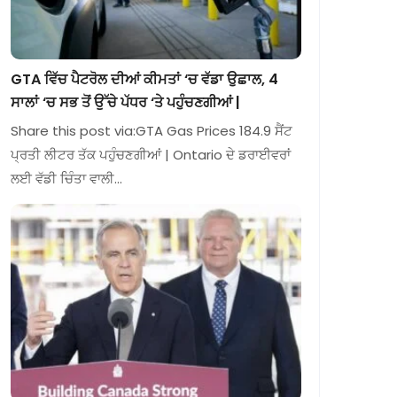
GTA ਵਿੱਚ ਪੈਟਰੋਲ ਦੀਆਂ ਕੀਮਤਾਂ ‘ਚ ਵੱਡਾ ਉਛਾਲ, 4
ਸਾਲਾਂ ‘ਚ ਸਭ ਤੋਂ ਉੱਚੇ ਪੱਧਰ ‘ਤੇ ਪਹੁੰਚਣਗੀਆਂ |
Share this post via:GTA Gas Prices 184.9 ਸੈਂਟ
ਪ੍ਰਤੀ ਲੀਟਰ ਤੱਕ ਪਹੁੰਚਣਗੀਆਂ | Ontario ਦੇ ਡਰਾਈਵਰਾਂ
ਲਈ ਵੱਡੀ ਚਿੰਤਾ ਵਾਲੀ…