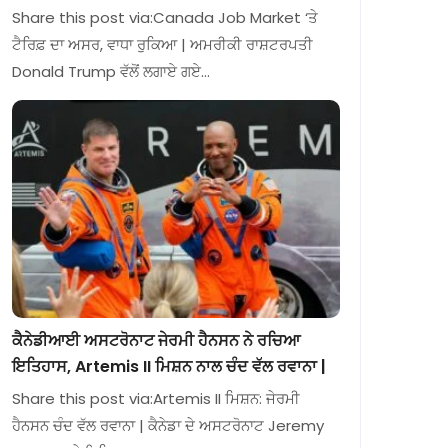
Share this post via:Canada Job Market ‘ਤੇ
ਟੈਰਿਫ਼ ਦਾ ਅਸਰ, ਵਾਧਾ ਰੁਕਿਆ | ਅਮਰੀਕੀ ਰਾਸ਼ਟਰਪਤੀ
Donald Trump ਵੱਲੋਂ ਲਗਾਏ ਗਏ…
ਕੈਨੇਡੀਆਈ ਅਸਟਰੋਨਾਟ ਜੇਰਮੀ ਹੈਨਸਨ ਨੇ ਰਚਿਆ
ਇਤਿਹਾਸ, Artemis II ਮਿਸ਼ਨ ਨਾਲ ਚੰਦ ਵੱਲ ਰਵਾਨਾ |
Share this post via:Artemis II ਮਿਸ਼ਨ: ਜੇਰਮੀ
ਹੈਨਸਨ ਚੰਦ ਵੱਲ ਰਵਾਨਾ | ਕੈਨੇਡਾ ਦੇ ਅਸਟਰੋਨਾਟ Jeremy