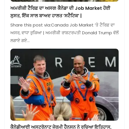
ਅਮਰੀਕੀ ਟੈਰਿਫ਼ ਦਾ ਅਸਰ! ਕੈਨੇਡਾ ਦੀ Job Market ਹੋਈ
ਸੁਸਤ, ਇੱਕ ਸਾਲ ਬਾਅਦ ਹਾਲਤ ‘ਸਟੈਟਿਕ’ |
Share this post via:Canada Job Market ‘ਤੇ ਟੈਰਿਫ਼ ਦਾ
ਅਸਰ, ਵਾਧਾ ਰੁਕਿਆ | ਅਮਰੀਕੀ ਰਾਸ਼ਟਰਪਤੀ Donald Trump ਵੱਲੋਂ
ਲਗਾਏ ਗਏ…
ਕੈਨੇਡੀਆਈ ਅਸਟਰੋਨਾਟ ਜੇਰਮੀ ਹੈਨਸਨ ਨੇ ਰਚਿਆ ਇਤਿਹਾਸ,