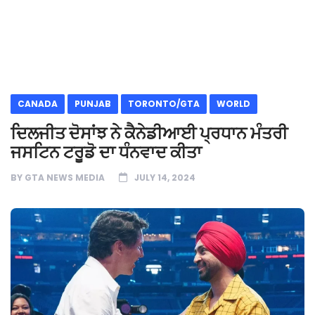
CANADA
PUNJAB
TORONTO/GTA
WORLD
ਦਿਲਜੀਤ ਦੋਸਾਂਝ ਨੇ ਕੈਨੇਡੀਆਈ ਪ੍ਰਧਾਨ ਮੰਤਰੀ
ਜਸਟਿਨ ਟਰੂਡੋ ਦਾ ਧੰਨਵਾਦ ਕੀਤਾ
BY
GTA NEWS MEDIA
JULY 14, 2024