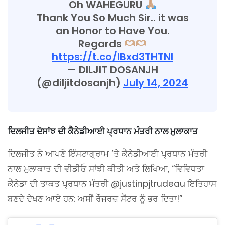
Oh WAHEGURU
Thank You So Much Sir.. it was
an Honor to Have You.
Regards
https://t.co/IBxd3THTNl
— DILJIT DOSANJH
(@diljitdosanjh)
July 14, 2024
ਦਿਲਜੀਤ ਦੋਸਾਂਝ ਦੀ ਕੈਨੇਡੀਆਈ ਪ੍ਰਧਾਨ ਮੰਤਰੀ ਨਾਲ ਮੁਲਾਕਾਤ
ਦਿਲਜੀਤ ਨੇ ਆਪਣੇ ਇੰਸਟਾਗ੍ਰਾਮ ‘ਤੇ ਕੈਨੇਡੀਆਈ ਪ੍ਰਧਾਨ ਮੰਤਰੀ
ਨਾਲ ਮੁਲਾਕਾਤ ਦੀ ਵੀਡੀਓ ਸਾਂਝੀ ਕੀਤੀ ਅਤੇ ਲਿਖਿਆ, “ਵਿਵਿਧਤਾ
ਕੈਨੇਡਾ ਦੀ ਤਾਕਤ ਪ੍ਰਧਾਨ ਮੰਤਰੀ @justinpjtrudeau ਇਤਿਹਾਸ
ਬਣਦੇ ਦੇਖਣ ਆਏ ਹਨ: ਅਸੀਂ ਰੌਜਰਜ਼ ਸੈਂਟਰ ਨੂੰ ਭਰ ਦਿਤਾ!”