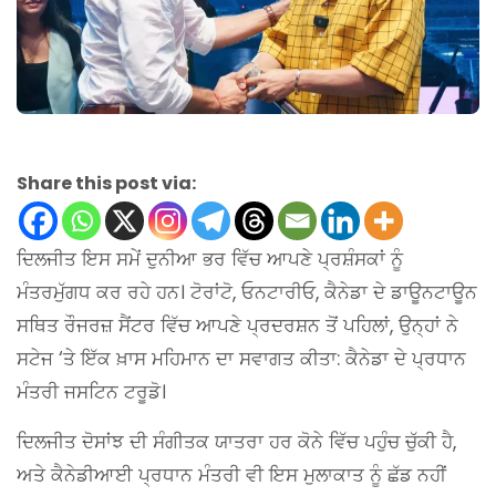
Share this post via:
ਦਿਲਜੀਤ ਇਸ ਸਮੇਂ ਦੁਨੀਆ ਭਰ ਵਿੱਚ ਆਪਣੇ ਪ੍ਰਸ਼ੰਸਕਾਂ ਨੂੰ
ਮੰਤਰਮੁੱਗਧ ਕਰ ਰਹੇ ਹਨ। ਟੋਰਾਂਟੋ, ਓਨਟਾਰੀਓ, ਕੈਨੇਡਾ ਦੇ ਡਾਊਨਟਾਊਨ
ਸਥਿਤ ਰੌਜਰਜ਼ ਸੈਂਟਰ ਵਿੱਚ ਆਪਣੇ ਪ੍ਰਦਰਸ਼ਨ ਤੋਂ ਪਹਿਲਾਂ, ਉਨ੍ਹਾਂ ਨੇ
ਸਟੇਜ ‘ਤੇ ਇੱਕ ਖ਼ਾਸ ਮਹਿਮਾਨ ਦਾ ਸਵਾਗਤ ਕੀਤਾ: ਕੈਨੇਡਾ ਦੇ ਪ੍ਰਧਾਨ
ਮੰਤਰੀ ਜਸਟਿਨ ਟਰੂਡੋ।
ਦਿਲਜੀਤ ਦੋਸਾਂਝ ਦੀ ਸੰਗੀਤਕ ਯਾਤਰਾ ਹਰ ਕੋਨੇ ਵਿੱਚ ਪਹੁੰਚ ਚੁੱਕੀ ਹੈ,
ਅਤੇ ਕੈਨੇਡੀਆਈ ਪ੍ਰਧਾਨ ਮੰਤਰੀ ਵੀ ਇਸ ਮੁਲਾਕਾਤ ਨੂੰ ਛੱਡ ਨਹੀਂ