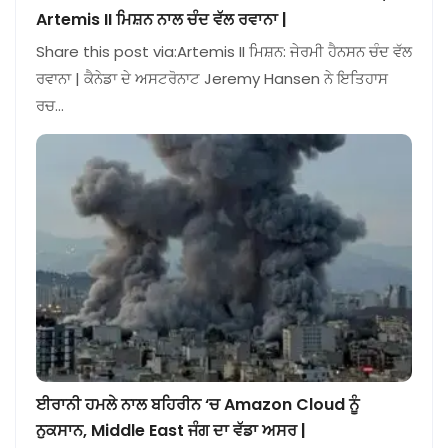
Artemis II ਮਿਸ਼ਨ ਨਾਲ ਚੰਦ ਵੱਲ ਰਵਾਨਾ |
Share this post via:Artemis II ਮਿਸ਼ਨ: ਜੇਰਮੀ ਹੈਨਸਨ ਚੰਦ ਵੱਲ
ਰਵਾਨਾ | ਕੈਨੇਡਾ ਦੇ ਅਸਟਰੋਨਾਟ Jeremy Hansen ਨੇ ਇਤਿਹਾਸ
ਰਚ…
ਈਰਾਨੀ ਹਮਲੇ ਨਾਲ ਬਹਿਰੀਨ ‘ਚ Amazon Cloud ਨੂੰ
ਨੁਕਸਾਨ, Middle East ਜੰਗ ਦਾ ਵੱਡਾ ਅਸਰ |