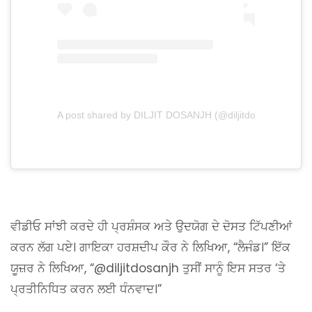
A post shared by DILJIT DOSANJH (@diljitdosanjh)
ਵੀਡੀਓ ਸਾਂਝੀ ਕਰਦੇ ਹੀ ਪ੍ਰਸ਼ੰਸਕ ਅਤੇ ਉਦਯੋਗ ਦੇ ਦੋਸਤ ਟਿੱਪਣੀਆਂ
ਕਰਨ ਲੱਗ ਪਏ। ਗਾਇਕਾ ਹਰਸ਼ਦੀਪ ਕੌਰ ਨੇ ਲਿਖਿਆ, “ਲੈਜੰਡ।” ਇੱਕ
ਯੂਜ਼ਰ ਨੇ ਲਿਖਿਆ, “@diljitdosanjh ਤੁਸੀਂ ਸਾਨੂੰ ਇਸ ਸਤਰ ‘ਤੇ
ਪ੍ਰਤੀਨਿਧਿਤ ਕਰਨ ਲਈ ਧੰਨਵਾਦ।”