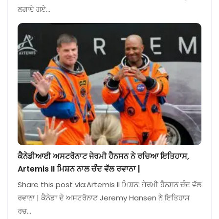
ਲਗਾਏ ਗਏ…
ਕੈਨੇਡੀਆਈ ਅਸਟਰੋਨਾਟ ਜੇਰਮੀ ਹੈਨਸਨ ਨੇ ਰਚਿਆ ਇਤਿਹਾਸ,
Artemis II ਮਿਸ਼ਨ ਨਾਲ ਚੰਦ ਵੱਲ ਰਵਾਨਾ |
Share this post via:Artemis II ਮਿਸ਼ਨ: ਜੇਰਮੀ ਹੈਨਸਨ ਚੰਦ ਵੱਲ
ਰਵਾਨਾ | ਕੈਨੇਡਾ ਦੇ ਅਸਟਰੋਨਾਟ Jeremy Hansen ਨੇ ਇਤਿਹਾਸ
ਰਚ…