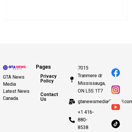
Pages
7015
Tranmere dr
Privacy
GTA News
Policy
Mississauga,
Media
ON L5S 1T7
Latest News
Contact
Canada.
Us
gtanewsmedia@gmail.co
+1 416-
880-
8538