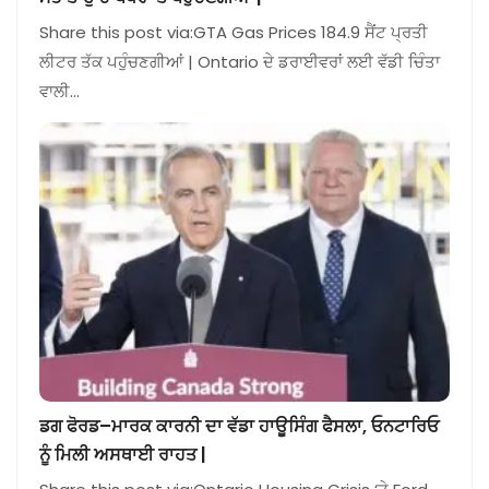
Share this post via:GTA Gas Prices 184.9 ਸੈਂਟ ਪ੍ਰਤੀ
ਲੀਟਰ ਤੱਕ ਪਹੁੰਚਣਗੀਆਂ | Ontario ਦੇ ਡਰਾਈਵਰਾਂ ਲਈ ਵੱਡੀ ਚਿੰਤਾ
ਵਾਲੀ…
ਡਗ ਫੋਰਡ–ਮਾਰਕ ਕਾਰਨੀ ਦਾ ਵੱਡਾ ਹਾਊਸਿੰਗ ਫੈਸਲਾ, ਓਨਟਾਰਿਓ
ਨੂੰ ਮਿਲੀ ਅਸਥਾਈ ਰਾਹਤ |