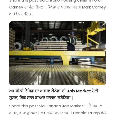
Share this post via:Ontario Housing Crisis ‘ਤੇ Ford-
Carney ਦਾ ਵੱਡਾ ਫੈਸਲਾ | ਕੈਨੇਡਾ ਦੇ ਪ੍ਰਧਾਨ ਮੰਤਰੀ Mark Carney
ਅਤੇ ਓਨਟਾਰਿਓ…
ਅਮਰੀਕੀ ਟੈਰਿਫ਼ ਦਾ ਅਸਰ! ਕੈਨੇਡਾ ਦੀ Job Market ਹੋਈ
ਸੁਸਤ, ਇੱਕ ਸਾਲ ਬਾਅਦ ਹਾਲਤ ‘ਸਟੈਟਿਕ’ |
Share this post via:Canada Job Market ‘ਤੇ ਟੈਰਿਫ਼ ਦਾ
ਅਸਰ, ਵਾਧਾ ਰੁਕਿਆ | ਅਮਰੀਕੀ ਰਾਸ਼ਟਰਪਤੀ Donald Trump ਵੱਲੋਂ