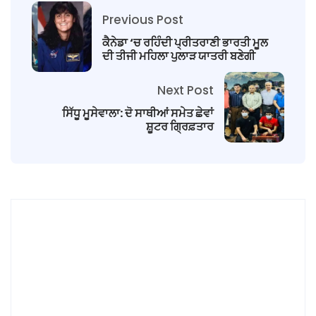
Previous Post
ਕੈਨੇਡਾ ‘ਚ ਰਹਿੰਦੀ ਪ੍ਰੀਤਰਾਣੀ ਭਾਰਤੀ ਮੂਲ
ਦੀ ਤੀਜੀ ਮਹਿਲਾ ਪੁਲਾੜ ਯਾਤਰੀ ਬਣੇਗੀ
Next Post
ਸਿੱਧੂ ਮੂਸੇਵਾਲਾ: ਦੋ ਸਾਥੀਆਂ ਸਮੇਤ ਛੇਵਾਂ
ਸ਼ੂਟਰ ਗ੍ਰਿਫ਼ਤਾਰ