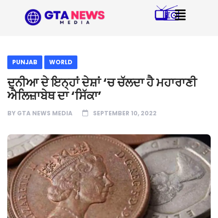
PUNJAB
WORLD
ਦੁਨੀਆ ਦੇ ਇਨ੍ਹਾਂ ਦੇਸ਼ਾਂ ‘ਚ ਚੱਲਦਾ ਹੈ ਮਹਾਰਾਣੀ
ਐਲਿਜ਼ਾਬੇਥ ਦਾ ‘ਸਿੱਕਾ’
BY
GTA NEWS MEDIA
SEPTEMBER 10, 2022