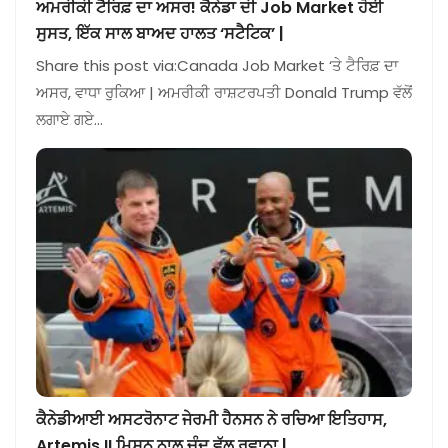
ਅਮਰੀਕੀ ਟੈਰਿਫ਼ ਦਾ ਅਸਰ! ਕੈਨੇਡਾ ਦੀ Job Market ਹੋਈ
ਸੁਸਤ, ਇੱਕ ਸਾਲ ਬਾਅਦ ਹਾਲਤ ‘ਸਟੈਟਿਕ’ |
Share this post via:Canada Job Market ‘ਤੇ ਟੈਰਿਫ਼ ਦਾ
ਅਸਰ, ਵਾਧਾ ਰੁਕਿਆ | ਅਮਰੀਕੀ ਰਾਸ਼ਟਰਪਤੀ Donald Trump ਵੱਲੋਂ
ਲਗਾਏ ਗਏ…
ਕੈਨੇਡੀਆਈ ਅਸਟਰੋਨਾਟ ਜੇਰਮੀ ਹੈਨਸਨ ਨੇ ਰਚਿਆ ਇਤਿਹਾਸ,
Artemis II ਮਿਸ਼ਨ ਨਾਲ ਚੰਦ ਵੱਲ ਰਵਾਨਾ |