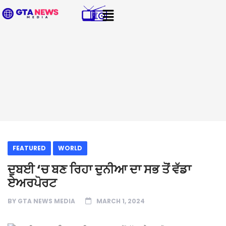
FEATURED
WORLD
ਦੁਬਈ ‘ਚ ਬਣ ਰਿਹਾ ਦੁਨੀਆ ਦਾ ਸਭ ਤੋਂ ਵੱਡਾ
ਏਅਰਪੋਰਟ
BY
GTA NEWS MEDIA
MARCH 1, 2024