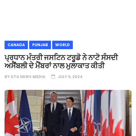
CANADA
PUNJAB
WORLD
ਪ੍ਰਧਾਨ ਮੰਤਰੀ ਜਸਟਿਨ ਟਰੂਡੋ ਨੇ ਨਾਟੋ ਸੰਸਦੀ
ਅਸੈਂਬਲੀ ਦੇ ਮੈਂਬਰਾਂ ਨਾਲ ਮੁਲਾਕਾਤ ਕੀਤੀ
BY
GTA NEWS MEDIA
JULY 9, 2024