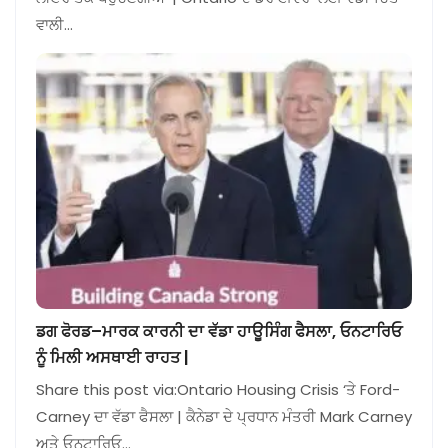
ਵਾਲੀ…
ਡਗ ਫੋਰਡ–ਮਾਰਕ ਕਾਰਨੀ ਦਾ ਵੱਡਾ ਹਾਊਸਿੰਗ ਫੈਸਲਾ, ਓਨਟਾਰਿਓ
ਨੂੰ ਮਿਲੀ ਅਸਥਾਈ ਰਾਹਤ |
Share this post via:Ontario Housing Crisis ‘ਤੇ Ford-
Carney ਦਾ ਵੱਡਾ ਫੈਸਲਾ | ਕੈਨੇਡਾ ਦੇ ਪ੍ਰਧਾਨ ਮੰਤਰੀ Mark Carney
ਅਤੇ ਓਨਟਾਰਿਓ…