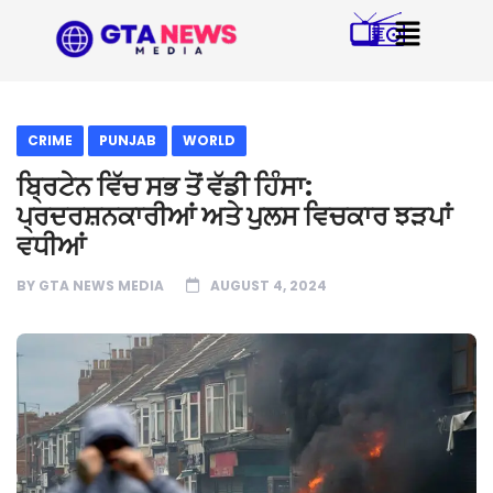
CRIME
PUNJAB
WORLD
ਬ੍ਰਿਟੇਨ ਵਿੱਚ ਸਭ ਤੋਂ ਵੱਡੀ ਹਿੰਸਾ:
ਪ੍ਰਦਰਸ਼ਨਕਾਰੀਆਂ ਅਤੇ ਪੁਲਸ ਵਿਚਕਾਰ ਝੜਪਾਂ
ਵਧੀਆਂ
BY
GTA NEWS MEDIA
AUGUST 4, 2024