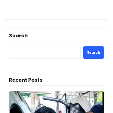
Search
Search
Recent Posts