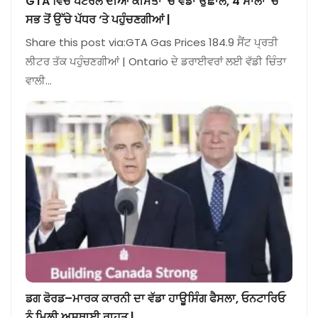
GTA ਵਿੱਚ ਪੈਟਰੋਲ ਦੀਆਂ ਕੀਮਤਾਂ ‘ਚ ਵੱਡਾ ਉਛਾਲ, 4 ਸਾਲਾਂ ‘ਚ
ਸਭ ਤੋਂ ਉੱਚੇ ਪੱਧਰ ‘ਤੇ ਪਹੁੰਚਣਗੀਆਂ |
Share this post via:GTA Gas Prices 184.9 ਸੈਂਟ ਪ੍ਰਤੀ
ਲੀਟਰ ਤੱਕ ਪਹੁੰਚਣਗੀਆਂ | Ontario ਦੇ ਡਰਾਈਵਰਾਂ ਲਈ ਵੱਡੀ ਚਿੰਤਾ
ਵਾਲੀ…
ਡਗ ਫੋਰਡ–ਮਾਰਕ ਕਾਰਨੀ ਦਾ ਵੱਡਾ ਹਾਊਸਿੰਗ ਫੈਸਲਾ, ਓਨਟਾਰਿਓ
ਨੂੰ ਮਿਲੀ ਅਸਥਾਈ ਰਾਹਤ |