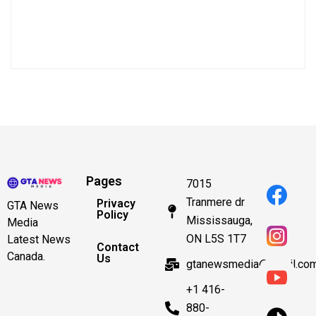
Pages
7015
Tranmere dr
Privacy
GTA News
Policy
Mississauga,
Media
ON L5S 1T7
Latest News
Contact
Canada.
Us
gtanewsmedia@gmail.co
+1 416-
880-