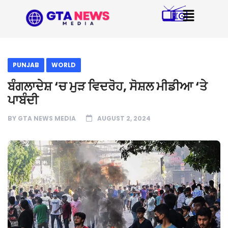
PUNJAB
WORLD
ਬੰਗਲਾਦੇਸ਼ ‘ਚ ਮੁੜ ਵਿਦਰੋਹ, ਸੋਸ਼ਲ ਮੀਡੀਆ ‘ਤੇ
ਪਾਬੰਦੀ
BY
GTA NEWS MEDIA
AUGUST 2, 2024