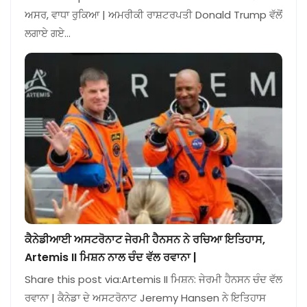
ਅਸਰ, ਵਾਧਾ ਰੁਕਿਆ | ਅਮਰੀਕੀ ਰਾਸ਼ਟਰਪਤੀ Donald Trump ਵੱਲੋਂ
ਲਗਾਏ ਗਏ…
ਕੈਨੇਡੀਆਈ ਅਸਟਰੋਨਾਟ ਜੇਰਮੀ ਹੈਨਸਨ ਨੇ ਰਚਿਆ ਇਤਿਹਾਸ,
Artemis II ਮਿਸ਼ਨ ਨਾਲ ਚੰਦ ਵੱਲ ਰਵਾਨਾ |
Share this post via:Artemis II ਮਿਸ਼ਨ: ਜੇਰਮੀ ਹੈਨਸਨ ਚੰਦ ਵੱਲ
ਰਵਾਨਾ | ਕੈਨੇਡਾ ਦੇ ਅਸਟਰੋਨਾਟ Jeremy Hansen ਨੇ ਇਤਿਹਾਸ