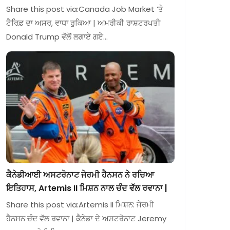
Share this post via:Canada Job Market ‘ਤੇ
ਟੈਰਿਫ਼ ਦਾ ਅਸਰ, ਵਾਧਾ ਰੁਕਿਆ | ਅਮਰੀਕੀ ਰਾਸ਼ਟਰਪਤੀ
Donald Trump ਵੱਲੋਂ ਲਗਾਏ ਗਏ…
ਕੈਨੇਡੀਆਈ ਅਸਟਰੋਨਾਟ ਜੇਰਮੀ ਹੈਨਸਨ ਨੇ ਰਚਿਆ
ਇਤਿਹਾਸ, Artemis II ਮਿਸ਼ਨ ਨਾਲ ਚੰਦ ਵੱਲ ਰਵਾਨਾ |
Share this post via:Artemis II ਮਿਸ਼ਨ: ਜੇਰਮੀ
ਹੈਨਸਨ ਚੰਦ ਵੱਲ ਰਵਾਨਾ | ਕੈਨੇਡਾ ਦੇ ਅਸਟਰੋਨਾਟ Jeremy