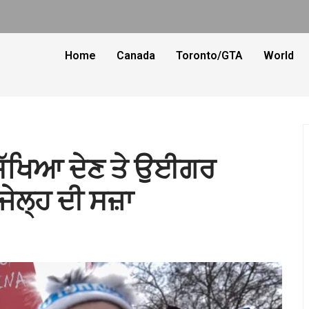
Home
Canada
Toronto/GTA
World
ਸਿੱਖਿਆ ਦੇਣ ਤੇ ਉਈਗਰ
 ਜੇਲ੍ਹ ਦੀ ਸਜ਼ਾ