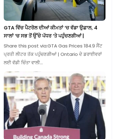
GTA ਵਿੱਚ ਪੈਟਰੋਲ ਦੀਆਂ ਕੀਮਤਾਂ ‘ਚ ਵੱਡਾ ਉਛਾਲ, 4
ਸਾਲਾਂ ‘ਚ ਸਭ ਤੋਂ ਉੱਚੇ ਪੱਧਰ ‘ਤੇ ਪਹੁੰਚਣਗੀਆਂ |
Share this post via:GTA Gas Prices 184.9 ਸੈਂਟ
ਪ੍ਰਤੀ ਲੀਟਰ ਤੱਕ ਪਹੁੰਚਣਗੀਆਂ | Ontario ਦੇ ਡਰਾਈਵਰਾਂ
ਲਈ ਵੱਡੀ ਚਿੰਤਾ ਵਾਲੀ…