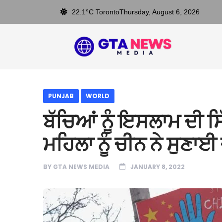
22.1°C Toronto
Thursday, August 6, 2026
PUNJAB
WORLD
ਬੱਚਿਆਂ ਨੂੰ ਇਸਲਾਮ ਦੀ 
ਮਹਿਲਾ ਨੂੰ ਚੀਨ ਨੇ ਸੁਣਾਈ
BY
GTA NEWS MEDIA
JANUARY 8, 2022