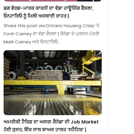
ਡਗ ਫੋਰਡ–ਮਾਰਕ ਕਾਰਨੀ ਦਾ ਵੱਡਾ ਹਾਊਸਿੰਗ ਫੈਸਲਾ,
ਓਨਟਾਰਿਓ ਨੂੰ ਮਿਲੀ ਅਸਥਾਈ ਰਾਹਤ |
Share this post via:Ontario Housing Crisis ‘ਤੇ
Ford-Carney ਦਾ ਵੱਡਾ ਫੈਸਲਾ | ਕੈਨੇਡਾ ਦੇ ਪ੍ਰਧਾਨ ਮੰਤਰੀ
Mark Carney ਅਤੇ ਓਨਟਾਰਿਓ…
ਅਮਰੀਕੀ ਟੈਰਿਫ਼ ਦਾ ਅਸਰ! ਕੈਨੇਡਾ ਦੀ Job Market
ਹੋਈ ਸੁਸਤ, ਇੱਕ ਸਾਲ ਬਾਅਦ ਹਾਲਤ ‘ਸਟੈਟਿਕ’ |