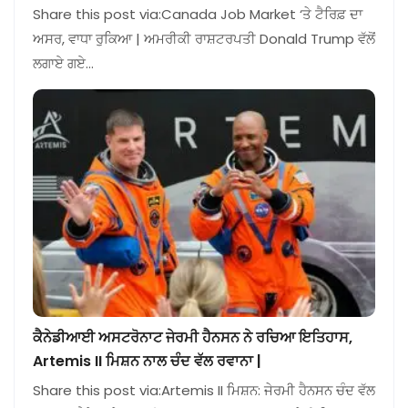
Share this post via:Canada Job Market ‘ਤੇ ਟੈਰਿਫ਼ ਦਾ
ਅਸਰ, ਵਾਧਾ ਰੁਕਿਆ | ਅਮਰੀਕੀ ਰਾਸ਼ਟਰਪਤੀ Donald Trump ਵੱਲੋਂ
ਲਗਾਏ ਗਏ…
ਕੈਨੇਡੀਆਈ ਅਸਟਰੋਨਾਟ ਜੇਰਮੀ ਹੈਨਸਨ ਨੇ ਰਚਿਆ ਇਤਿਹਾਸ,
Artemis II ਮਿਸ਼ਨ ਨਾਲ ਚੰਦ ਵੱਲ ਰਵਾਨਾ |
Share this post via:Artemis II ਮਿਸ਼ਨ: ਜੇਰਮੀ ਹੈਨਸਨ ਚੰਦ ਵੱਲ