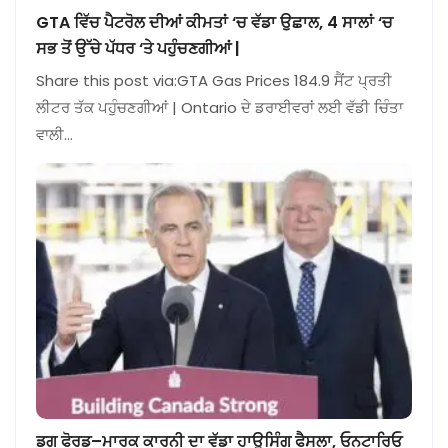
GTA ਵਿੱਚ ਪੈਟਰੋਲ ਦੀਆਂ ਕੀਮਤਾਂ ‘ਚ ਵੱਡਾ ਉਛਾਲ, 4 ਸਾਲਾਂ ‘ਚ
ਸਭ ਤੋਂ ਉੱਚੇ ਪੱਧਰ ‘ਤੇ ਪਹੁੰਚਣਗੀਆਂ |
Share this post via:GTA Gas Prices 184.9 ਸੈਂਟ ਪ੍ਰਤੀ
ਲੀਟਰ ਤੱਕ ਪਹੁੰਚਣਗੀਆਂ | Ontario ਦੇ ਡਰਾਈਵਰਾਂ ਲਈ ਵੱਡੀ ਚਿੰਤਾ
ਵਾਲੀ…
ਡਗ ਫੋਰਡ–ਮਾਰਕ ਕਾਰਨੀ ਦਾ ਵੱਡਾ ਹਾਊਸਿੰਗ ਫੈਸਲਾ, ਓਨਟਾਰਿਓ