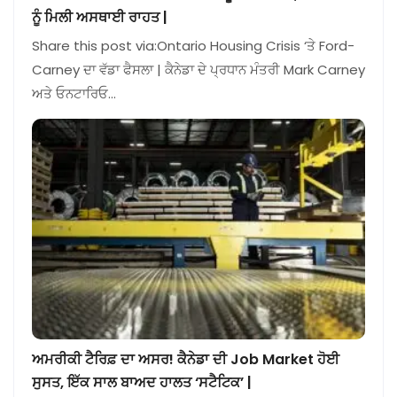
ਨੂੰ ਮਿਲੀ ਅਸਥਾਈ ਰਾਹਤ |
Share this post via:Ontario Housing Crisis ‘ਤੇ Ford-
Carney ਦਾ ਵੱਡਾ ਫੈਸਲਾ | ਕੈਨੇਡਾ ਦੇ ਪ੍ਰਧਾਨ ਮੰਤਰੀ Mark Carney
ਅਤੇ ਓਨਟਾਰਿਓ…
ਅਮਰੀਕੀ ਟੈਰਿਫ਼ ਦਾ ਅਸਰ! ਕੈਨੇਡਾ ਦੀ Job Market ਹੋਈ
ਸੁਸਤ, ਇੱਕ ਸਾਲ ਬਾਅਦ ਹਾਲਤ ‘ਸਟੈਟਿਕ’ |