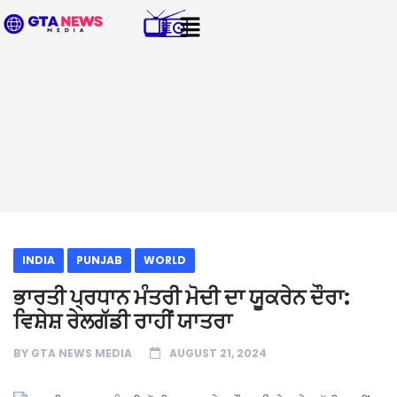
INDIA
PUNJAB
WORLD
ਭਾਰਤੀ ਪ੍ਰਧਾਨ ਮੰਤਰੀ ਮੋਦੀ ਦਾ ਯੂਕਰੇਨ ਦੌਰਾ:
ਵਿਸ਼ੇਸ਼ ਰੇਲਗੱਡੀ ਰਾਹੀਂ ਯਾਤਰਾ
BY
GTA NEWS MEDIA
AUGUST 21, 2024