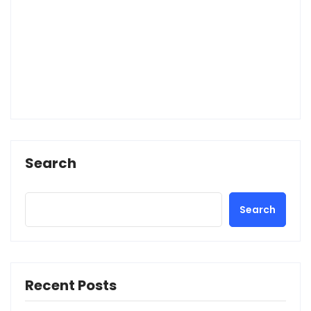
Search
Search
Recent Posts