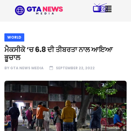
WORLD
ਮੈਕਸੀਕੋ ‘ਚ 6.8 ਦੀ ਤੀਬਰਤਾ ਨਾਲ ਆਇਆ
ਭੂਚਾਲ
BY
GTA NEWS MEDIA
SEPTEMBER 22, 2022