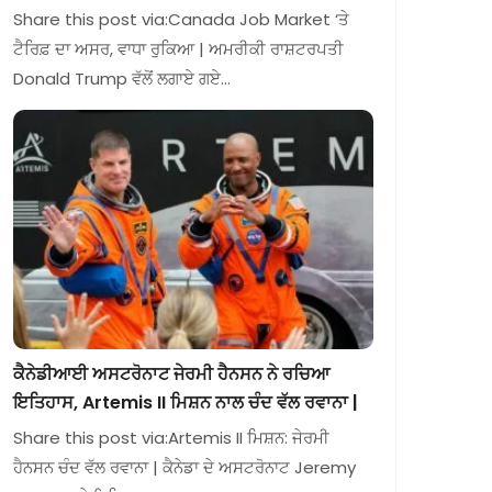
Share this post via:Canada Job Market ‘ਤੇ
ਟੈਰਿਫ਼ ਦਾ ਅਸਰ, ਵਾਧਾ ਰੁਕਿਆ | ਅਮਰੀਕੀ ਰਾਸ਼ਟਰਪਤੀ
Donald Trump ਵੱਲੋਂ ਲਗਾਏ ਗਏ…
ਕੈਨੇਡੀਆਈ ਅਸਟਰੋਨਾਟ ਜੇਰਮੀ ਹੈਨਸਨ ਨੇ ਰਚਿਆ
ਇਤਿਹਾਸ, Artemis II ਮਿਸ਼ਨ ਨਾਲ ਚੰਦ ਵੱਲ ਰਵਾਨਾ |
Share this post via:Artemis II ਮਿਸ਼ਨ: ਜੇਰਮੀ
ਹੈਨਸਨ ਚੰਦ ਵੱਲ ਰਵਾਨਾ | ਕੈਨੇਡਾ ਦੇ ਅਸਟਰੋਨਾਟ Jeremy