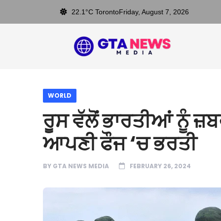
22.1°C Toronto
Friday, August 7, 2026
WORLD
ਰੂਸ ਵੱਲੋਂ ਭਾਰਤੀਆਂ ਨੂੰ ਜ
ਆਪਣੀ ਫੌਜ ‘ਚ ਭਰਤੀ
BY
GTA NEWS MEDIA
FEBRUARY 26, 2024