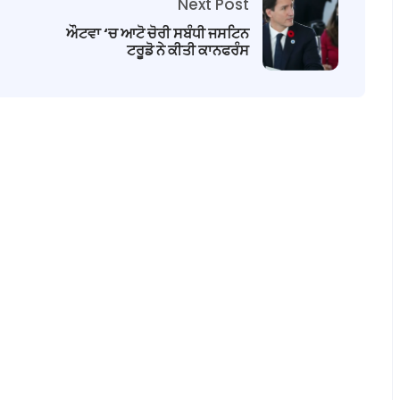
Next Post
ਔਟਵਾ ‘ਚ ਆਟੋ ਚੋਰੀ ਸਬੰਧੀ ਜਸਟਿਨ
ਟਰੂਡੋ ਨੇ ਕੀਤੀ ਕਾਨਫਰੰਸ