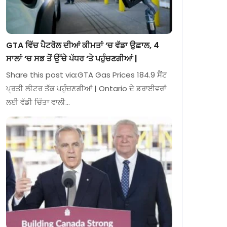
GTA ਵਿੱਚ ਪੈਟਰੋਲ ਦੀਆਂ ਕੀਮਤਾਂ ‘ਚ ਵੱਡਾ ਉਛਾਲ, 4
ਸਾਲਾਂ ‘ਚ ਸਭ ਤੋਂ ਉੱਚੇ ਪੱਧਰ ‘ਤੇ ਪਹੁੰਚਣਗੀਆਂ |
Share this post via:GTA Gas Prices 184.9 ਸੈਂਟ
ਪ੍ਰਤੀ ਲੀਟਰ ਤੱਕ ਪਹੁੰਚਣਗੀਆਂ | Ontario ਦੇ ਡਰਾਈਵਰਾਂ
ਲਈ ਵੱਡੀ ਚਿੰਤਾ ਵਾਲੀ…