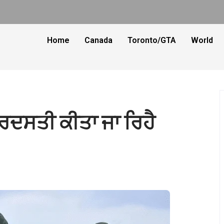
Home
Canada
Toronto/GTA
World
਼ਬਰਦਸਤੀ ਕੀਤਾ ਜਾ ਰਿਹੈ