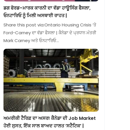
ਡਗ ਫੋਰਡ–ਮਾਰਕ ਕਾਰਨੀ ਦਾ ਵੱਡਾ ਹਾਊਸਿੰਗ ਫੈਸਲਾ,
ਓਨਟਾਰਿਓ ਨੂੰ ਮਿਲੀ ਅਸਥਾਈ ਰਾਹਤ |
Share this post via:Ontario Housing Crisis ‘ਤੇ
Ford-Carney ਦਾ ਵੱਡਾ ਫੈਸਲਾ | ਕੈਨੇਡਾ ਦੇ ਪ੍ਰਧਾਨ ਮੰਤਰੀ
Mark Carney ਅਤੇ ਓਨਟਾਰਿਓ…
ਅਮਰੀਕੀ ਟੈਰਿਫ਼ ਦਾ ਅਸਰ! ਕੈਨੇਡਾ ਦੀ Job Market
ਹੋਈ ਸੁਸਤ, ਇੱਕ ਸਾਲ ਬਾਅਦ ਹਾਲਤ ‘ਸਟੈਟਿਕ’ |