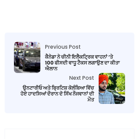
Previous Post
ਕੈਨੇਡਾ ਨੇ ਚੀਨੀ ਇਲੈਕਟ੍ਰਿਕ ਵਾਹਨਾਂ ‘ਤੇ
100 ਫੀਸਦੀ ਵਾਧੂ ਟੈਕਸ ਲਗਾਉਣ ਦਾ ਕੀਤਾ
ਐਲਾਨ
Next Post
ਉਨਟਾਰੀਓ ਅਤੇ ਬ੍ਰਿਟਿਸ਼ ਕੋਲੰਬਿਆ ਵਿੱਚ
ਹੋਏ ਹਾਦਸਿਆਂ ਦੌਰਾਨ ਦੋ ਸਿੱਖ ਨੌਜਵਾਨਾਂ ਦੀ
ਮੌਤ