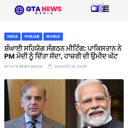
INDIA
PUNJAB
WORLD
ਸ਼ੰਘਾਈ ਸਹਿਯੋਗ ਸੰਗਠਨ ਮੀਟਿੰਗ: ਪਾਕਿਸਤਾਨ ਨੇ
PM ਮੋਦੀ ਨੂੰ ਦਿੱਤਾ ਸੱਦਾ, ਹਾਜ਼ਰੀ ਦੀ ਉਮੀਦ ਘੱਟ
BY
GTA NEWS MEDIA
AUGUST 26, 2024