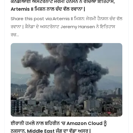
ਕੈਨੇਡੀਆਈ ਅਸਟਰੋਨਾਟ ਜੇਰਮੀ ਹੈਨਸਨ ਨੇ ਰਚਿਆ ਇਤਿਹਾਸ,
Artemis II ਮਿਸ਼ਨ ਨਾਲ ਚੰਦ ਵੱਲ ਰਵਾਨਾ |
Share this post via:Artemis II ਮਿਸ਼ਨ: ਜੇਰਮੀ ਹੈਨਸਨ ਚੰਦ ਵੱਲ
ਰਵਾਨਾ | ਕੈਨੇਡਾ ਦੇ ਅਸਟਰੋਨਾਟ Jeremy Hansen ਨੇ ਇਤਿਹਾਸ
ਰਚ…
ਈਰਾਨੀ ਹਮਲੇ ਨਾਲ ਬਹਿਰੀਨ ‘ਚ Amazon Cloud ਨੂੰ
ਨੁਕਸਾਨ, Middle East ਜੰਗ ਦਾ ਵੱਡਾ ਅਸਰ |