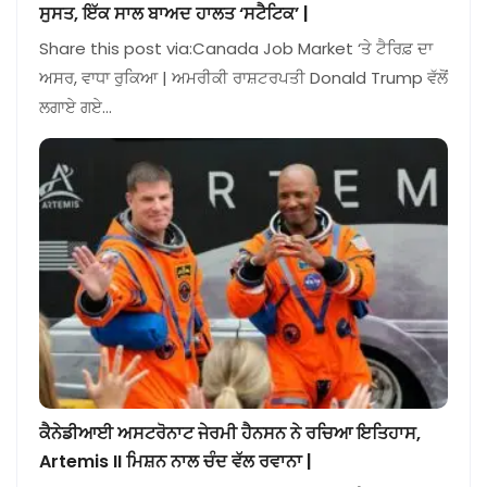
ਸੁਸਤ, ਇੱਕ ਸਾਲ ਬਾਅਦ ਹਾਲਤ ‘ਸਟੈਟਿਕ’ |
Share this post via:Canada Job Market ‘ਤੇ ਟੈਰਿਫ਼ ਦਾ
ਅਸਰ, ਵਾਧਾ ਰੁਕਿਆ | ਅਮਰੀਕੀ ਰਾਸ਼ਟਰਪਤੀ Donald Trump ਵੱਲੋਂ
ਲਗਾਏ ਗਏ…
ਕੈਨੇਡੀਆਈ ਅਸਟਰੋਨਾਟ ਜੇਰਮੀ ਹੈਨਸਨ ਨੇ ਰਚਿਆ ਇਤਿਹਾਸ,
Artemis II ਮਿਸ਼ਨ ਨਾਲ ਚੰਦ ਵੱਲ ਰਵਾਨਾ |