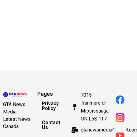
Pages
7015
Tranmere dr
Privacy
GTA News
Policy
Mississauga,
Media
ON L5S 1T7
Latest News
Contact
Canada.
Us
gtanewsmedia@gmail.co