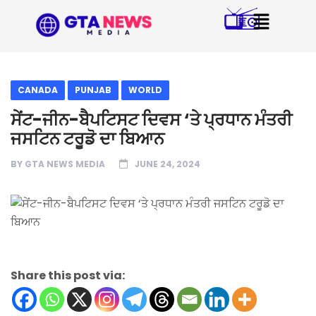
CANADA
PUNJAB
WORLD
ਸੇਂਟ-ਜੀਨ-ਬੈਪਟਿਸਟ ਦਿਵਸ ‘ਤੇ ਪ੍ਰਧਾਨ ਮੰਤਰੀ
ਜਸਟਿਨ ਟਰੂਡੋ ਦਾ ਬਿਆਨ
BY
GTA NEWS MEDIA
JUNE 24, 2024
Share this post via: