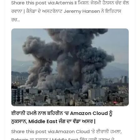
Share this post via:Artemis II ਮਿਸ਼ਨ: ਜੇਰਮੀ ਹੈਨਸਨ ਚੰਦ ਵੱਲ
ਰਵਾਨਾ | ਕੈਨੇਡਾ ਦੇ ਅਸਟਰੋਨਾਟ Jeremy Hansen ਨੇ ਇਤਿਹਾਸ
ਰਚ…
ਈਰਾਨੀ ਹਮਲੇ ਨਾਲ ਬਹਿਰੀਨ ‘ਚ Amazon Cloud ਨੂੰ
ਨੁਕਸਾਨ, Middle East ਜੰਗ ਦਾ ਵੱਡਾ ਅਸਰ |
Share this post via:Amazon Cloud ‘ਤੇ ਈਰਾਨੀ ਹਮਲਾ,
Bahrain ‘ਚ ਨੁਕਸਾਨ | Middle East ਵਿੱਚ ਜਾਰੀ ਤਣਾਅ ਦੇ