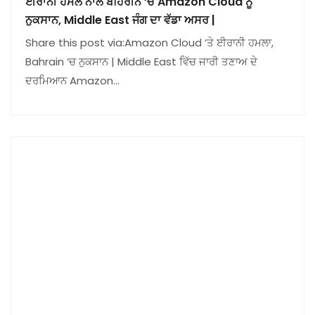
ਈਰਾਨੀ ਹਮਲੇ ਨਾਲ ਬਹਿਰੀਨ ‘ਚ Amazon Cloud ਨੂੰ
ਨੁਕਸਾਨ, Middle East ਜੰਗ ਦਾ ਵੱਡਾ ਅਸਰ |
Share this post via:Amazon Cloud ‘ਤੇ ਈਰਾਨੀ ਹਮਲਾ,
Bahrain ‘ਚ ਨੁਕਸਾਨ | Middle East ਵਿੱਚ ਜਾਰੀ ਤਣਾਅ ਦੇ
ਦਰਮਿਆਨ Amazon…