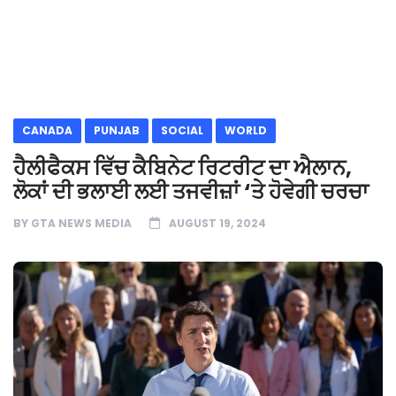
CANADA
PUNJAB
SOCIAL
WORLD
ਹੈਲੀਫੈਕਸ ਵਿੱਚ ਕੈਬਿਨੇਟ ਰਿਟਰੀਟ ਦਾ ਐਲਾਨ,
ਲੋਕਾਂ ਦੀ ਭਲਾਈ ਲਈ ਤਜਵੀਜ਼ਾਂ ‘ਤੇ ਹੋਵੇਗੀ ਚਰਚਾ
BY
GTA NEWS MEDIA
AUGUST 19, 2024