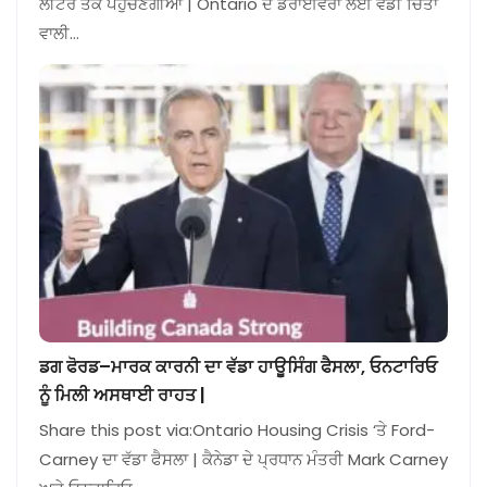
ਲੀਟਰ ਤੱਕ ਪਹੁੰਚਣਗੀਆਂ | Ontario ਦੇ ਡਰਾਈਵਰਾਂ ਲਈ ਵੱਡੀ ਚਿੰਤਾ
ਵਾਲੀ…
ਡਗ ਫੋਰਡ–ਮਾਰਕ ਕਾਰਨੀ ਦਾ ਵੱਡਾ ਹਾਊਸਿੰਗ ਫੈਸਲਾ, ਓਨਟਾਰਿਓ
ਨੂੰ ਮਿਲੀ ਅਸਥਾਈ ਰਾਹਤ |
Share this post via:Ontario Housing Crisis ‘ਤੇ Ford-
Carney ਦਾ ਵੱਡਾ ਫੈਸਲਾ | ਕੈਨੇਡਾ ਦੇ ਪ੍ਰਧਾਨ ਮੰਤਰੀ Mark Carney