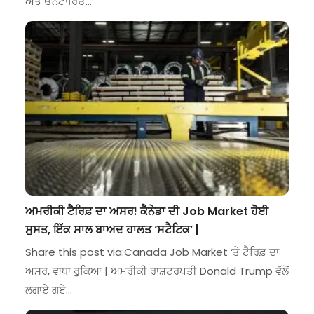
ਅਤੇ ਓਨਟਾਰਿਓ…
ਅਮਰੀਕੀ ਟੈਰਿਫ਼ ਦਾ ਅਸਰ! ਕੈਨੇਡਾ ਦੀ Job Market ਹੋਈ
ਸੁਸਤ, ਇੱਕ ਸਾਲ ਬਾਅਦ ਹਾਲਤ ‘ਸਟੈਟਿਕ’ |
Share this post via:Canada Job Market ‘ਤੇ ਟੈਰਿਫ਼ ਦਾ
ਅਸਰ, ਵਾਧਾ ਰੁਕਿਆ | ਅਮਰੀਕੀ ਰਾਸ਼ਟਰਪਤੀ Donald Trump ਵੱਲੋਂ
ਲਗਾਏ ਗਏ…