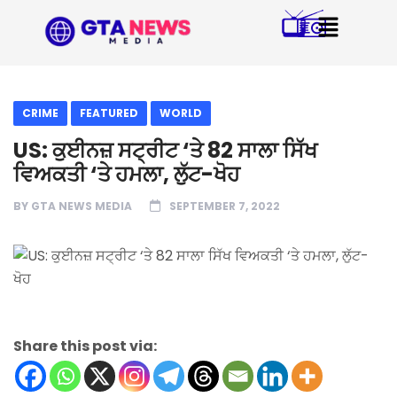
CRIME
FEATURED
WORLD
US: ਕੁਈਨਜ਼ ਸਟ੍ਰੀਟ ‘ਤੇ 82 ਸਾਲਾ ਸਿੱਖ
ਵਿਅਕਤੀ ‘ਤੇ ਹਮਲਾ, ਲੁੱਟ-ਖੋਹ
BY
GTA NEWS MEDIA
SEPTEMBER 7, 2022
Share this post via: