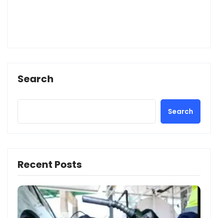
Search
Search
Recent Posts