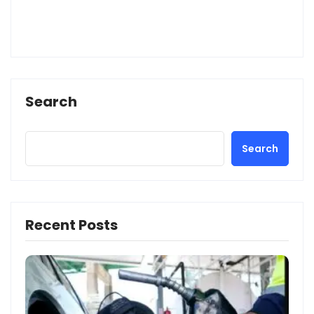
Search
Search
Recent Posts