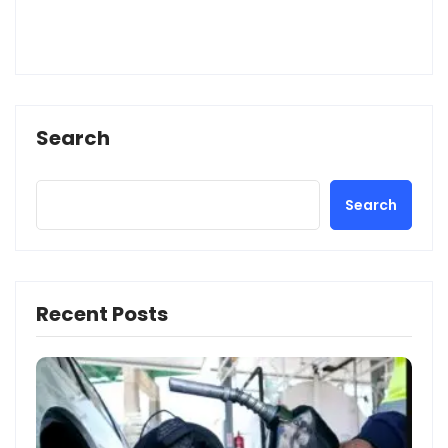
Search
Search
Recent Posts