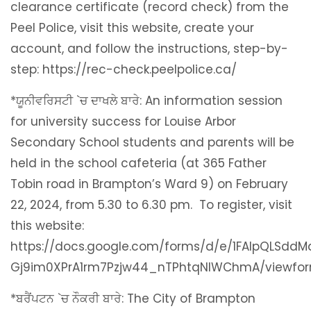
clearance certificate (record check) from the
Peel Police, visit this website, create your
account, and follow the instructions, step-by-
step: https://rec-check.peelpolice.ca/
*ਯੂਨੀਵਰਿਸਟੀ `ਚ ਦਾਖਲੇ ਬਾਰੇ: An information session
for university success for Louise Arbor
Secondary School students and parents will be
held in the school cafeteria (at 365 Father
Tobin road in Brampton’s Ward 9) on February
22, 2024, from 5.30 to 6.30 pm. To register, visit
this website:
https://docs.google.com/forms/d/e/1FAIpQLSdd
Gj9im0XPrA1rm7Pzjw44_nTPhtqNIWChmA/viewfo
*ਬਰੈਂਪਟਨ `ਚ ਨੌਕਰੀ ਬਾਰੇ: The City of Brampton