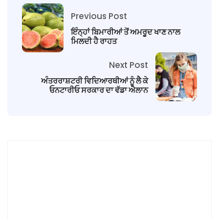
Previous Post
ਇੰਨ੍ਹਾਂ ਬਿਮਾਰੀਆਂ ਤੋਂ ਅਮਰੂਦ ਖਾਣ ਨਾਲ
ਮਿਲਦੀ ਹੈ ਰਾਹਤ
Next Post
ਅੰਤਰਰਾਸ਼ਟਰੀ ਵਿਦਿਆਰਥੀਆਂ ਨੂੰ ਲੈ ਕੇ
ਓਨਟਾਰੀਓ ਸਰਕਾਰ ਦਾ ਵੱਡਾ ਐਲਾਨ