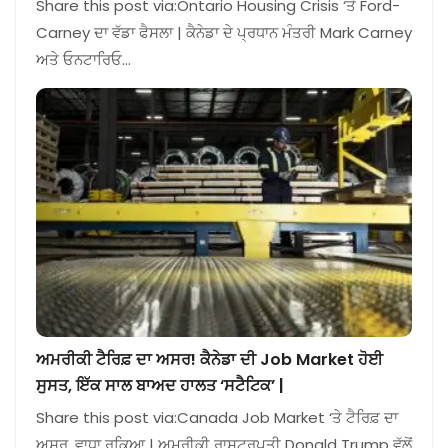
Share this post via:Ontario Housing Crisis ‘ਤੇ Ford-
Carney ਦਾ ਵੱਡਾ ਫੈਸਲਾ | ਕੈਨੇਡਾ ਦੇ ਪ੍ਰਧਾਨ ਮੰਤਰੀ Mark Carney
ਅਤੇ ਓਨਟਾਰਿਓ…
ਅਮਰੀਕੀ ਟੈਰਿਫ਼ ਦਾ ਅਸਰ! ਕੈਨੇਡਾ ਦੀ Job Market ਹੋਈ
ਸੁਸਤ, ਇੱਕ ਸਾਲ ਬਾਅਦ ਹਾਲਤ ‘ਸਟੈਟਿਕ’ |
Share this post via:Canada Job Market ‘ਤੇ ਟੈਰਿਫ਼ ਦਾ
ਅਸਰ, ਵਾਧਾ ਰੁਕਿਆ | ਅਮਰੀਕੀ ਰਾਸ਼ਟਰਪਤੀ Donald Trump ਵੱਲੋਂ