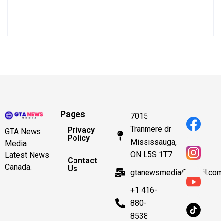
Pages
7015
Tranmere dr
Privacy
GTA News
Policy
Mississauga,
Media
ON L5S 1T7
Latest News
Contact
Canada.
Us
gtanewsmedia@gmail.co
+1 416-
880-
8538