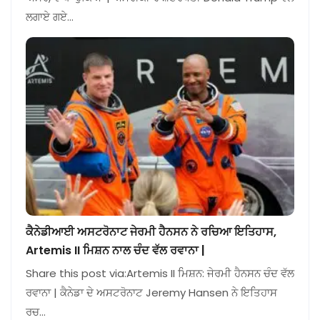
ਲਗਾਏ ਗਏ…
ਕੈਨੇਡੀਆਈ ਅਸਟਰੋਨਾਟ ਜੇਰਮੀ ਹੈਨਸਨ ਨੇ ਰਚਿਆ ਇਤਿਹਾਸ,
Artemis II ਮਿਸ਼ਨ ਨਾਲ ਚੰਦ ਵੱਲ ਰਵਾਨਾ |
Share this post via:Artemis II ਮਿਸ਼ਨ: ਜੇਰਮੀ ਹੈਨਸਨ ਚੰਦ ਵੱਲ
ਰਵਾਨਾ | ਕੈਨੇਡਾ ਦੇ ਅਸਟਰੋਨਾਟ Jeremy Hansen ਨੇ ਇਤਿਹਾਸ
ਰਚ…