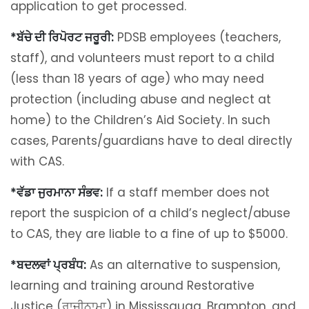
application to get processed.
*ਬੱਚੇ ਦੀ ਰਿਪੋਰਟ ਜਰੂਰੀ:
PDSB employees (teachers,
staff), and volunteers must report to a child
(less than 18 years of age) who may need
protection (including abuse and neglect at
home) to the Children’s Aid Society. In such
cases, Parents/guardians have to deal directly
with CAS.
*ਵੱਡਾ ਜੁਰਮਾਨਾ ਸੰਭਵ:
If a staff member does not
report the suspicion of a child’s neglect/abuse
to CAS, they are liable to a fine of up to $5000.
*ਬਦਲਵਾਂ ਪ੍ਰਬੰਧ:
As an alternative to suspension,
learning and training around Restorative
Justice (ਰਾਜੀਨਾਮਾ) in Mississauga, Brampton, and