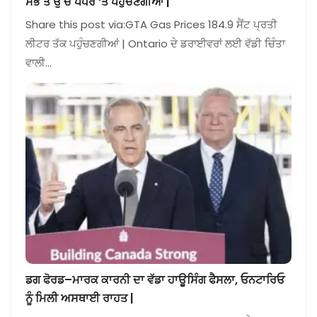
ਸਭ ਤੋਂ ਉੱਚੇ ਪੱਧਰ ‘ਤੇ ਪਹੁੰਚਣਗੀਆਂ |
Share this post via:GTA Gas Prices 184.9 ਸੈਂਟ ਪ੍ਰਤੀ
ਲੀਟਰ ਤੱਕ ਪਹੁੰਚਣਗੀਆਂ | Ontario ਦੇ ਡਰਾਈਵਰਾਂ ਲਈ ਵੱਡੀ ਚਿੰਤਾ
ਵਾਲੀ…
ਡਗ ਫੋਰਡ–ਮਾਰਕ ਕਾਰਨੀ ਦਾ ਵੱਡਾ ਹਾਊਸਿੰਗ ਫੈਸਲਾ, ਓਨਟਾਰਿਓ
ਨੂੰ ਮਿਲੀ ਅਸਥਾਈ ਰਾਹਤ |