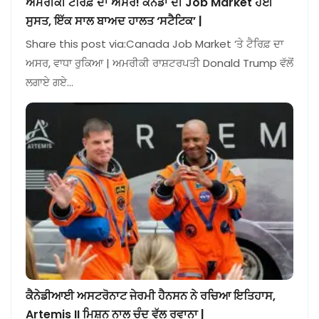
ਅਮਰੀਕੀ ਟੈਰਿਫ਼ ਦਾ ਅਸਰ! ਕੈਨੇਡਾ ਦੀ Job Market ਹੋਈ
ਸੁਸਤ, ਇੱਕ ਸਾਲ ਬਾਅਦ ਹਾਲਤ ‘ਸਟੈਟਿਕ’ |
Share this post via:Canada Job Market ‘ਤੇ ਟੈਰਿਫ਼ ਦਾ
ਅਸਰ, ਵਾਧਾ ਰੁਕਿਆ | ਅਮਰੀਕੀ ਰਾਸ਼ਟਰਪਤੀ Donald Trump ਵੱਲੋਂ
ਲਗਾਏ ਗਏ…
ਕੈਨੇਡੀਆਈ ਅਸਟਰੋਨਾਟ ਜੇਰਮੀ ਹੈਨਸਨ ਨੇ ਰਚਿਆ ਇਤਿਹਾਸ,
Artemis II ਮਿਸ਼ਨ ਨਾਲ ਚੰਦ ਵੱਲ ਰਵਾਨਾ |