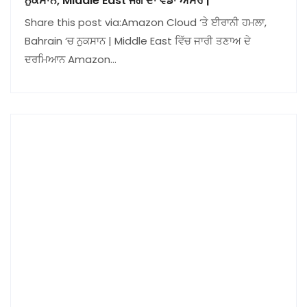
ਨੁਕਸਾਨ, Middle East ਜੰਗ ਦਾ ਵੱਡਾ ਅਸਰ |
Share this post via:Amazon Cloud ‘ਤੇ ਈਰਾਨੀ ਹਮਲਾ,
Bahrain ‘ਚ ਨੁਕਸਾਨ | Middle East ਵਿੱਚ ਜਾਰੀ ਤਣਾਅ ਦੇ
ਦਰਮਿਆਨ Amazon…