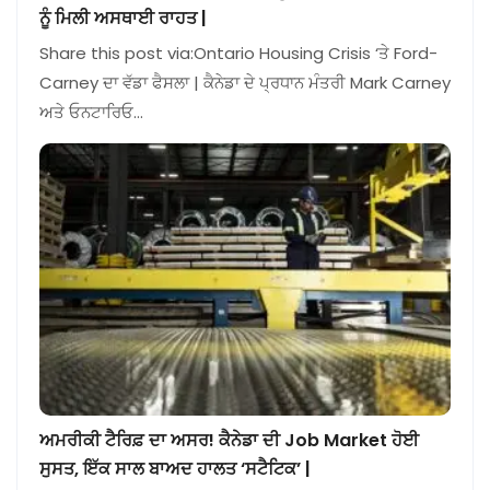
ਨੂੰ ਮਿਲੀ ਅਸਥਾਈ ਰਾਹਤ |
Share this post via:Ontario Housing Crisis ‘ਤੇ Ford-
Carney ਦਾ ਵੱਡਾ ਫੈਸਲਾ | ਕੈਨੇਡਾ ਦੇ ਪ੍ਰਧਾਨ ਮੰਤਰੀ Mark Carney
ਅਤੇ ਓਨਟਾਰਿਓ…
ਅਮਰੀਕੀ ਟੈਰਿਫ਼ ਦਾ ਅਸਰ! ਕੈਨੇਡਾ ਦੀ Job Market ਹੋਈ
ਸੁਸਤ, ਇੱਕ ਸਾਲ ਬਾਅਦ ਹਾਲਤ ‘ਸਟੈਟਿਕ’ |