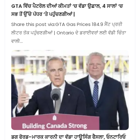
GTA ਵਿੱਚ ਪੈਟਰੋਲ ਦੀਆਂ ਕੀਮਤਾਂ ‘ਚ ਵੱਡਾ ਉਛਾਲ, 4 ਸਾਲਾਂ ‘ਚ
ਸਭ ਤੋਂ ਉੱਚੇ ਪੱਧਰ ‘ਤੇ ਪਹੁੰਚਣਗੀਆਂ |
Share this post via:GTA Gas Prices 184.9 ਸੈਂਟ ਪ੍ਰਤੀ
ਲੀਟਰ ਤੱਕ ਪਹੁੰਚਣਗੀਆਂ | Ontario ਦੇ ਡਰਾਈਵਰਾਂ ਲਈ ਵੱਡੀ ਚਿੰਤਾ
ਵਾਲੀ…
ਡਗ ਫੋਰਡ–ਮਾਰਕ ਕਾਰਨੀ ਦਾ ਵੱਡਾ ਹਾਊਸਿੰਗ ਫੈਸਲਾ, ਓਨਟਾਰਿਓ