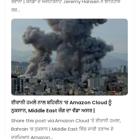
ਰਵਾਨਾ | ਕੈਨੇਡਾ ਦੇ ਅਸਟਰੋਨਾਟ Jeremy Hansen ਨੇ ਇਤਿਹਾਸ
ਰਚ…
ਈਰਾਨੀ ਹਮਲੇ ਨਾਲ ਬਹਿਰੀਨ ‘ਚ Amazon Cloud ਨੂੰ
ਨੁਕਸਾਨ, Middle East ਜੰਗ ਦਾ ਵੱਡਾ ਅਸਰ |
Share this post via:Amazon Cloud ‘ਤੇ ਈਰਾਨੀ ਹਮਲਾ,
Bahrain ‘ਚ ਨੁਕਸਾਨ | Middle East ਵਿੱਚ ਜਾਰੀ ਤਣਾਅ ਦੇ
ਦਰਮਿਆਨ Amazon…