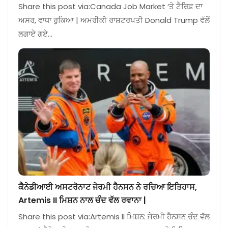
Share this post via:Canada Job Market ‘ਤੇ ਟੈਰਿਫ਼ ਦਾ
ਅਸਰ, ਵਾਧਾ ਰੁਕਿਆ | ਅਮਰੀਕੀ ਰਾਸ਼ਟਰਪਤੀ Donald Trump ਵੱਲੋਂ
ਲਗਾਏ ਗਏ…
ਕੈਨੇਡੀਆਈ ਅਸਟਰੋਨਾਟ ਜੇਰਮੀ ਹੈਨਸਨ ਨੇ ਰਚਿਆ ਇਤਿਹਾਸ,
Artemis II ਮਿਸ਼ਨ ਨਾਲ ਚੰਦ ਵੱਲ ਰਵਾਨਾ |
Share this post via:Artemis II ਮਿਸ਼ਨ: ਜੇਰਮੀ ਹੈਨਸਨ ਚੰਦ ਵੱਲ