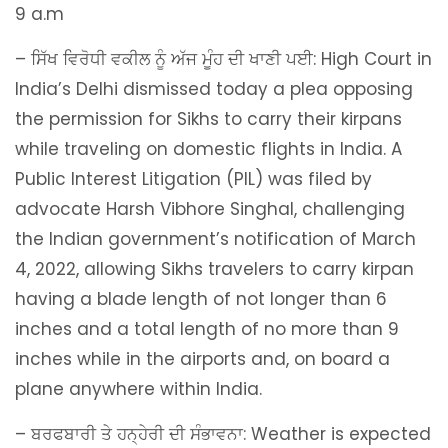
9 a.m
– ਸਿੱਖ ਵਿਰੋਧੀ ਵਕੀਲ ਨੂੰ ਅੱਜ ਮੂੰਹ ਦੀ ਖਾਣੀ ਪਈ: High Court in
India’s Delhi dismissed today a plea opposing
the permission for Sikhs to carry their kirpans
while traveling on domestic flights in India. A
Public Interest Litigation (PIL) was filed by
advocate Harsh Vibhore Singhal, challenging
the Indian government’s notification of March
4, 2022, allowing Sikhs travelers to carry kirpan
having a blade length of not longer than 6
inches and a total length of no more than 9
inches while in the airports and, on board a
plane anywhere within India.
– ਬਰਫਬਾਰੀ ਤੇ ਹਨ੍ਹੇਰੀ ਦੀ ਸੰਭਾਵਨਾ: Weather is expected