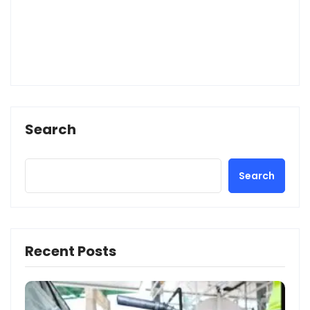
Search
Search
Recent Posts