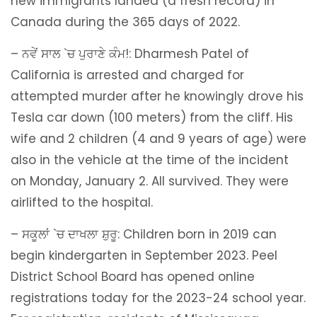
new immigrants landed (a fresh record) in
Canada during the 365 days of 2022.
– ਨਵੇਂ ਸਾਲ `ਚ ਪੁਰਾਣੇ ਕੰਮ!: Dharmesh Patel of
California is arrested and charged for
attempted murder after he knowingly drove his
Tesla car down (100 meters) from the cliff. His
wife and 2 children (4 and 9 years of age) were
also in the vehicle at the time of the incident
on Monday, January 2. All survived. They were
airlifted to the hospital.
– ਸਕੂਲਾਂ `ਚ ਦਾਖਲਾ ਸ਼ੁਰੂ: Children born in 2019 can
begin kindergarten in September 2023. Peel
District School Board has opened online
registrations today for the 2023-24 school year.