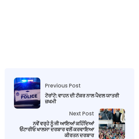
Previous Post
ਟੋਰਾਂਟੋ: ਵਾਹਨ ਦੀ ਟੱਕਰ ਨਾਲ ਪੈਦਲ ਯਾਤਰੀ
ਜ਼ਖਮੀ
Next Post
ਨਵੇਂ ਵਰ੍ਹੇ ਨੂੰ ਜੀ ਆਇਆਂ ਕਹਿੰਦਿਆਂ
ਓਂਟਾਰੀਓ ਖਾਲਸਾ ਦਰਬਾਰ ਵਲੋਂ ਕਰਵਾਇਆ
ਕੀਰਤਨ ਦਰਬਾਰ