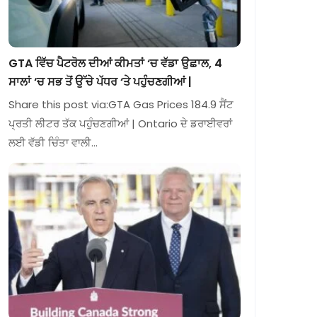
GTA ਵਿੱਚ ਪੈਟਰੋਲ ਦੀਆਂ ਕੀਮਤਾਂ ‘ਚ ਵੱਡਾ ਉਛਾਲ, 4
ਸਾਲਾਂ ‘ਚ ਸਭ ਤੋਂ ਉੱਚੇ ਪੱਧਰ ‘ਤੇ ਪਹੁੰਚਣਗੀਆਂ |
Share this post via:GTA Gas Prices 184.9 ਸੈਂਟ
ਪ੍ਰਤੀ ਲੀਟਰ ਤੱਕ ਪਹੁੰਚਣਗੀਆਂ | Ontario ਦੇ ਡਰਾਈਵਰਾਂ
ਲਈ ਵੱਡੀ ਚਿੰਤਾ ਵਾਲੀ…