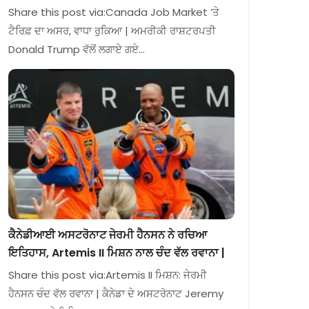
Share this post via:Canada Job Market ‘ਤੇ
ਟੈਰਿਫ਼ ਦਾ ਅਸਰ, ਵਾਧਾ ਰੁਕਿਆ | ਅਮਰੀਕੀ ਰਾਸ਼ਟਰਪਤੀ
Donald Trump ਵੱਲੋਂ ਲਗਾਏ ਗਏ…
ਕੈਨੇਡੀਆਈ ਅਸਟਰੋਨਾਟ ਜੇਰਮੀ ਹੈਨਸਨ ਨੇ ਰਚਿਆ
ਇਤਿਹਾਸ, Artemis II ਮਿਸ਼ਨ ਨਾਲ ਚੰਦ ਵੱਲ ਰਵਾਨਾ |
Share this post via:Artemis II ਮਿਸ਼ਨ: ਜੇਰਮੀ
ਹੈਨਸਨ ਚੰਦ ਵੱਲ ਰਵਾਨਾ | ਕੈਨੇਡਾ ਦੇ ਅਸਟਰੋਨਾਟ Jeremy