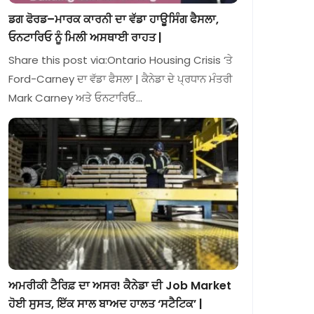
ਡਗ ਫੋਰਡ–ਮਾਰਕ ਕਾਰਨੀ ਦਾ ਵੱਡਾ ਹਾਊਸਿੰਗ ਫੈਸਲਾ,
ਓਨਟਾਰਿਓ ਨੂੰ ਮਿਲੀ ਅਸਥਾਈ ਰਾਹਤ |
Share this post via:Ontario Housing Crisis ‘ਤੇ
Ford-Carney ਦਾ ਵੱਡਾ ਫੈਸਲਾ | ਕੈਨੇਡਾ ਦੇ ਪ੍ਰਧਾਨ ਮੰਤਰੀ
Mark Carney ਅਤੇ ਓਨਟਾਰਿਓ…
ਅਮਰੀਕੀ ਟੈਰਿਫ਼ ਦਾ ਅਸਰ! ਕੈਨੇਡਾ ਦੀ Job Market
ਹੋਈ ਸੁਸਤ, ਇੱਕ ਸਾਲ ਬਾਅਦ ਹਾਲਤ ‘ਸਟੈਟਿਕ’ |