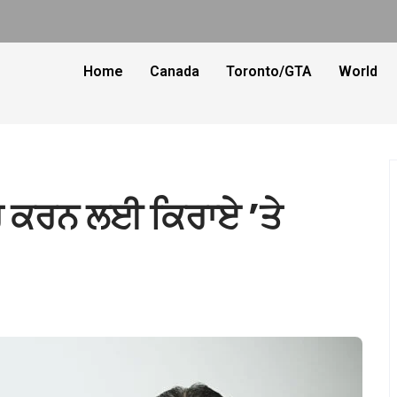
Home
Canada
Toronto/GTA
World
ਰ ਕਰਨ ਲਈ ਕਿਰਾਏ ’ਤੇ