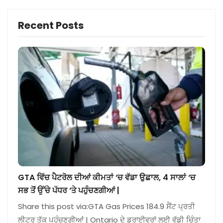
Recent Posts
GTA ਵਿੱਚ ਪੈਟਰੋਲ ਦੀਆਂ ਕੀਮਤਾਂ ‘ਚ ਵੱਡਾ ਉਛਾਲ, 4 ਸਾਲਾਂ ‘ਚ
ਸਭ ਤੋਂ ਉੱਚੇ ਪੱਧਰ ‘ਤੇ ਪਹੁੰਚਣਗੀਆਂ |
Share this post via:GTA Gas Prices 184.9 ਸੈਂਟ ਪ੍ਰਤੀ
ਲੀਟਰ ਤੱਕ ਪਹੁੰਚਣਗੀਆਂ | Ontario ਦੇ ਡਰਾਈਵਰਾਂ ਲਈ ਵੱਡੀ ਚਿੰਤਾ