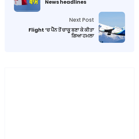
News headlines
Next Post
Flight ‘ਚ ਪੈੱਨ ਤੋਂ ਚਾਕੂ ਬਣਾ ਕੇ ਕੀਤਾ
ਗਿਆ ਹਮਲਾ