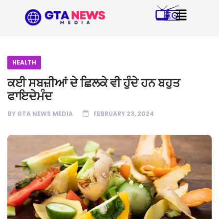
HEALTH
ਕਈ ਸਬਜ਼ੀਆਂ ਦੇ ਛਿਲਕੇ ਵੀ ਹੁੰਦੇ ਹਨ ਬਹੁਤ
ਫਾਇਦੇਮੰਦ
BY
GTA NEWS MEDIA
FEBRUARY 23, 2024