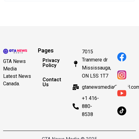
Pages
7015
Tranmere dr
Privacy
GTA News
Policy
Mississauga,
Media
ON L5S 1T7
Latest News
Contact
Canada.
Us
gtanewsmedia@gmail.co
+1 416-
880-
8538