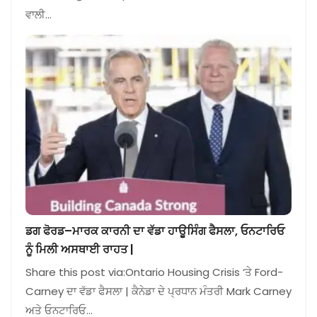
ਵਾਲੀ…
ਡਗ ਫੋਰਡ–ਮਾਰਕ ਕਾਰਨੀ ਦਾ ਵੱਡਾ ਹਾਊਸਿੰਗ ਫੈਸਲਾ, ਓਨਟਾਰਿਓ
ਨੂੰ ਮਿਲੀ ਅਸਥਾਈ ਰਾਹਤ |
Share this post via:Ontario Housing Crisis ‘ਤੇ Ford-
Carney ਦਾ ਵੱਡਾ ਫੈਸਲਾ | ਕੈਨੇਡਾ ਦੇ ਪ੍ਰਧਾਨ ਮੰਤਰੀ Mark Carney
ਅਤੇ ਓਨਟਾਰਿਓ…