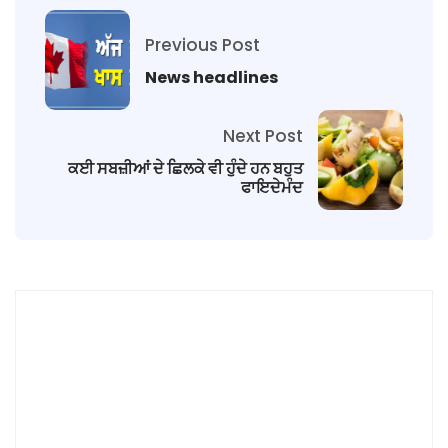
Previous Post
News headlines
Next Post
ਕਈ ਸਬਜ਼ੀਆਂ ਦੇ ਛਿਲਕੇ ਵੀ ਹੁੰਦੇ ਹਨ ਬਹੁਤ
ਫਾਇਦੇਮੰਦ