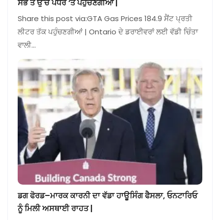
ਸਭ ਤੋਂ ਉੱਚੇ ਪੱਧਰ ‘ਤੇ ਪਹੁੰਚਣਗੀਆਂ |
Share this post via:GTA Gas Prices 184.9 ਸੈਂਟ ਪ੍ਰਤੀ
ਲੀਟਰ ਤੱਕ ਪਹੁੰਚਣਗੀਆਂ | Ontario ਦੇ ਡਰਾਈਵਰਾਂ ਲਈ ਵੱਡੀ ਚਿੰਤਾ
ਵਾਲੀ…
ਡਗ ਫੋਰਡ–ਮਾਰਕ ਕਾਰਨੀ ਦਾ ਵੱਡਾ ਹਾਊਸਿੰਗ ਫੈਸਲਾ, ਓਨਟਾਰਿਓ
ਨੂੰ ਮਿਲੀ ਅਸਥਾਈ ਰਾਹਤ |