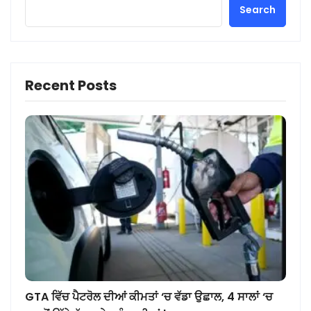
Search
Recent Posts
GTA ਵਿੱਚ ਪੈਟਰੋਲ ਦੀਆਂ ਕੀਮਤਾਂ ‘ਚ ਵੱਡਾ ਉਛਾਲ, 4 ਸਾਲਾਂ ‘ਚ