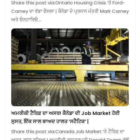
Share this post via:Ontario Housing Crisis ‘ਤੇ Ford-
Carney ਦਾ ਵੱਡਾ ਫੈਸਲਾ | ਕੈਨੇਡਾ ਦੇ ਪ੍ਰਧਾਨ ਮੰਤਰੀ Mark Carney
ਅਤੇ ਓਨਟਾਰਿਓ…
ਅਮਰੀਕੀ ਟੈਰਿਫ਼ ਦਾ ਅਸਰ! ਕੈਨੇਡਾ ਦੀ Job Market ਹੋਈ
ਸੁਸਤ, ਇੱਕ ਸਾਲ ਬਾਅਦ ਹਾਲਤ ‘ਸਟੈਟਿਕ’ |
Share this post via:Canada Job Market ‘ਤੇ ਟੈਰਿਫ਼ ਦਾ
ਅਸਰ, ਵਾਧਾ ਰੁਕਿਆ | ਅਮਰੀਕੀ ਰਾਸ਼ਟਰਪਤੀ Donald Trump ਵੱਲੋਂ