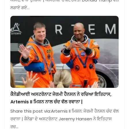
ਲਗਾਏ ਗਏ…
ਕੈਨੇਡੀਆਈ ਅਸਟਰੋਨਾਟ ਜੇਰਮੀ ਹੈਨਸਨ ਨੇ ਰਚਿਆ ਇਤਿਹਾਸ,
Artemis II ਮਿਸ਼ਨ ਨਾਲ ਚੰਦ ਵੱਲ ਰਵਾਨਾ |
Share this post via:Artemis II ਮਿਸ਼ਨ: ਜੇਰਮੀ ਹੈਨਸਨ ਚੰਦ ਵੱਲ
ਰਵਾਨਾ | ਕੈਨੇਡਾ ਦੇ ਅਸਟਰੋਨਾਟ Jeremy Hansen ਨੇ ਇਤਿਹਾਸ
ਰਚ…