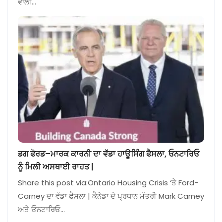
ਵਾਲੀ…
ਡਗ ਫੋਰਡ–ਮਾਰਕ ਕਾਰਨੀ ਦਾ ਵੱਡਾ ਹਾਊਸਿੰਗ ਫੈਸਲਾ, ਓਨਟਾਰਿਓ
ਨੂੰ ਮਿਲੀ ਅਸਥਾਈ ਰਾਹਤ |
Share this post via:Ontario Housing Crisis ‘ਤੇ Ford-
Carney ਦਾ ਵੱਡਾ ਫੈਸਲਾ | ਕੈਨੇਡਾ ਦੇ ਪ੍ਰਧਾਨ ਮੰਤਰੀ Mark Carney
ਅਤੇ ਓਨਟਾਰਿਓ…