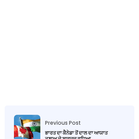
Previous Post
ਭਾਰਤ ਦਾ ਕੈਨੇਡਾ ਤੋਂ ਦਾਲ ਦਾ ਆਯਾਤ
ਤਣਾਅ ਦੇ ਬਾਵਜੂਦ ਵਧਿਆ