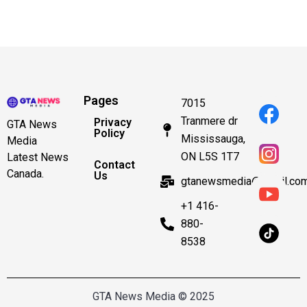
Pages
7015
Tranmere dr
Privacy
GTA News
Policy
Mississauga,
Media
ON L5S 1T7
Latest News
Contact
Canada.
Us
gtanewsmedia@gmail.co
+1 416-
880-
8538
GTA News Media © 2025