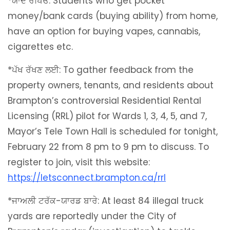
*ਯਾਦ ਰੱਖਿਓ: Students who get pocket
money/bank cards (buying ability) from home,
have an option for buying vapes, cannabis,
cigarettes etc.
*ਪੱਖ ਰੱਖਣ ਲਈ: To gather feedback from the
property owners, tenants, and residents about
Brampton’s controversial Residential Rental
Licensing (RRL) pilot for Wards 1, 3, 4, 5, and 7,
Mayor’s Tele Town Hall is scheduled for tonight,
February 22 from 8 pm to 9 pm to discuss. To
register to join, visit this website:
https://letsconnect.brampton.ca/rrl
*ਜਾਅਲੀ ਟਰੱਕ-ਯਾਰਡ ਬਾਰੇ: At least 84 illegal truck
yards are reportedly under the City of