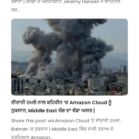
ਰਵਾਨਾ | ਕੈਨੇਡਾ ਦੇ ਅਸਟਰੋਨਾਟ Jeremy Hansen ਨੇ ਇਤਿਹਾਸ
ਰਚ…
ਈਰਾਨੀ ਹਮਲੇ ਨਾਲ ਬਹਿਰੀਨ ‘ਚ Amazon Cloud ਨੂੰ
ਨੁਕਸਾਨ, Middle East ਜੰਗ ਦਾ ਵੱਡਾ ਅਸਰ |
Share this post via:Amazon Cloud ‘ਤੇ ਈਰਾਨੀ ਹਮਲਾ,
Bahrain ‘ਚ ਨੁਕਸਾਨ | Middle East ਵਿੱਚ ਜਾਰੀ ਤਣਾਅ ਦੇ
ਦਰਮਿਆਨ Amazon…