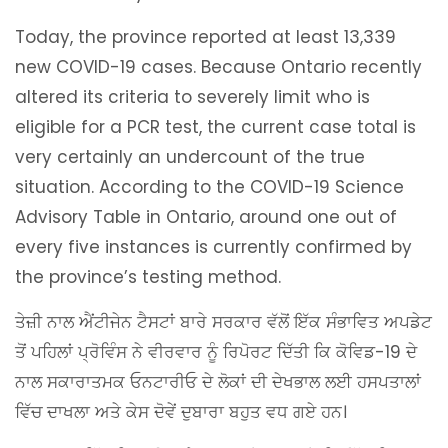
Today, the province reported at least 13,339
new COVID-19 cases. Because Ontario recently
altered its criteria to severely limit who is
eligible for a PCR test, the current case total is
very certainly an undercount of the true
situation. According to the COVID-19 Science
Advisory Table in Ontario, around one out of
every five instances is currently confirmed by
the province’s testing method.
ਤੇਜ਼ੀ ਨਾਲ ਐਂਟੀਜੇਨ ਟੈਸਟਾਂ ਬਾਰੇ ਸਰਕਾਰ ਵੱਲੋਂ ਇੱਕ ਸੰਭਾਵਿਤ ਅਪਡੇਟ
ਤੋਂ ਪਹਿਲਾਂ ਪ੍ਰੋਵਿੰਸ ਨੇ ਵੀਰਵਾਰ ਨੂੰ ਰਿਪੋਰਟ ਦਿੱਤੀ ਕਿ ਕੋਵਿਡ-19 ਦੇ
ਨਾਲ ਸਕਾਰਾਤਮਕ ਓਨਟਾਰੀਓ ਦੇ ਲੋਕਾਂ ਦੀ ਦੇਖਭਾਲ ਲਈ ਹਸਪਤਾਲਾਂ
ਵਿੱਚ ਦਾਖਲਾ ਅਤੇ ਕੇਸ ਦੋਵੇਂ ਦੁਬਾਰਾ ਬਹੁਤ ਵਧ ਗਏ ਹਨ।