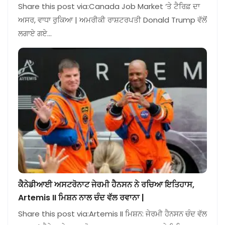
Share this post via:Canada Job Market ‘ਤੇ ਟੈਰਿਫ਼ ਦਾ
ਅਸਰ, ਵਾਧਾ ਰੁਕਿਆ | ਅਮਰੀਕੀ ਰਾਸ਼ਟਰਪਤੀ Donald Trump ਵੱਲੋਂ
ਲਗਾਏ ਗਏ…
ਕੈਨੇਡੀਆਈ ਅਸਟਰੋਨਾਟ ਜੇਰਮੀ ਹੈਨਸਨ ਨੇ ਰਚਿਆ ਇਤਿਹਾਸ,
Artemis II ਮਿਸ਼ਨ ਨਾਲ ਚੰਦ ਵੱਲ ਰਵਾਨਾ |
Share this post via:Artemis II ਮਿਸ਼ਨ: ਜੇਰਮੀ ਹੈਨਸਨ ਚੰਦ ਵੱਲ