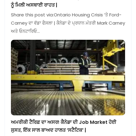
ਨੂੰ ਮਿਲੀ ਅਸਥਾਈ ਰਾਹਤ |
Share this post via:Ontario Housing Crisis ‘ਤੇ Ford-
Carney ਦਾ ਵੱਡਾ ਫੈਸਲਾ | ਕੈਨੇਡਾ ਦੇ ਪ੍ਰਧਾਨ ਮੰਤਰੀ Mark Carney
ਅਤੇ ਓਨਟਾਰਿਓ…
ਅਮਰੀਕੀ ਟੈਰਿਫ਼ ਦਾ ਅਸਰ! ਕੈਨੇਡਾ ਦੀ Job Market ਹੋਈ
ਸੁਸਤ, ਇੱਕ ਸਾਲ ਬਾਅਦ ਹਾਲਤ ‘ਸਟੈਟਿਕ’ |