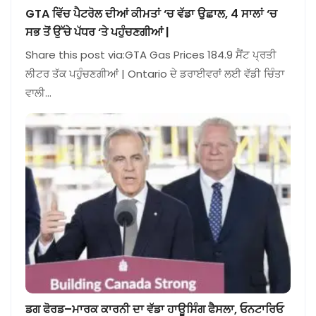
GTA ਵਿੱਚ ਪੈਟਰੋਲ ਦੀਆਂ ਕੀਮਤਾਂ ‘ਚ ਵੱਡਾ ਉਛਾਲ, 4 ਸਾਲਾਂ ‘ਚ
ਸਭ ਤੋਂ ਉੱਚੇ ਪੱਧਰ ‘ਤੇ ਪਹੁੰਚਣਗੀਆਂ |
Share this post via:GTA Gas Prices 184.9 ਸੈਂਟ ਪ੍ਰਤੀ
ਲੀਟਰ ਤੱਕ ਪਹੁੰਚਣਗੀਆਂ | Ontario ਦੇ ਡਰਾਈਵਰਾਂ ਲਈ ਵੱਡੀ ਚਿੰਤਾ
ਵਾਲੀ…
ਡਗ ਫੋਰਡ–ਮਾਰਕ ਕਾਰਨੀ ਦਾ ਵੱਡਾ ਹਾਊਸਿੰਗ ਫੈਸਲਾ, ਓਨਟਾਰਿਓ