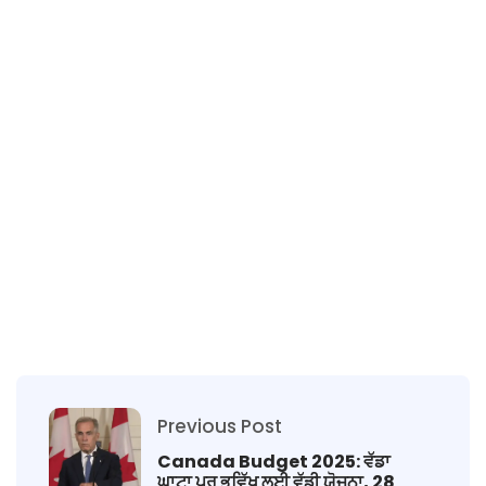
Previous Post
Canada Budget 2025: ਵੱਡਾ
ਘਾਟਾ ਪਰ ਭਵਿੱਖ ਲਈ ਵੱਡੀ ਯੋਜਨਾ, 28