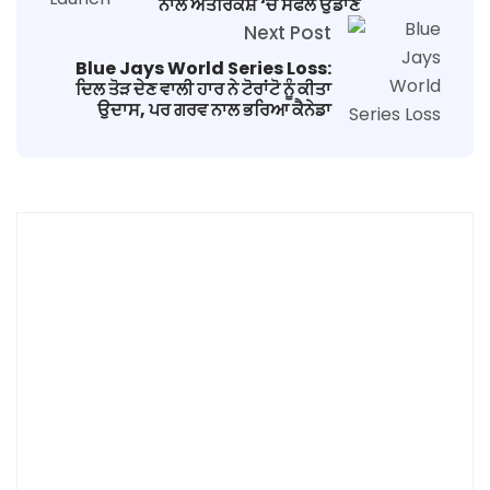
ਨਾਲ ਅੰਤਰਿਕਸ਼ ‘ਚ ਸਫਲ ਉਡਾਣ
Next Post
Blue Jays World Series Loss:
ਦਿਲ ਤੋੜ ਦੇਣ ਵਾਲੀ ਹਾਰ ਨੇ ਟੋਰਾਂਟੋ ਨੂੰ ਕੀਤਾ
ਉਦਾਸ, ਪਰ ਗਰਵ ਨਾਲ ਭਰਿਆ ਕੈਨੇਡਾ