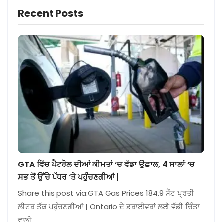
Recent Posts
GTA ਵਿੱਚ ਪੈਟਰੋਲ ਦੀਆਂ ਕੀਮਤਾਂ ‘ਚ ਵੱਡਾ ਉਛਾਲ, 4 ਸਾਲਾਂ ‘ਚ
ਸਭ ਤੋਂ ਉੱਚੇ ਪੱਧਰ ‘ਤੇ ਪਹੁੰਚਣਗੀਆਂ |
Share this post via:GTA Gas Prices 184.9 ਸੈਂਟ ਪ੍ਰਤੀ
ਲੀਟਰ ਤੱਕ ਪਹੁੰਚਣਗੀਆਂ | Ontario ਦੇ ਡਰਾਈਵਰਾਂ ਲਈ ਵੱਡੀ ਚਿੰਤਾ
ਵਾਲੀ…