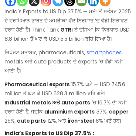
India’s Exports to US Dip 37.5% — ਮਈ ਤੋਂ ਸਤੰਬਰ 2025
ਦੇ ਦਰਮਿਆਨ ਭਾਰਤ ਦੇ ਅਮਰੀਕਾ ਵੱਲ ਨਿਰਯਾਤ ‘ਚ ਵੱਡੀ ਗਿਰਾਵਟ
ਦਰਜ ਹੋਈ ਹੈ। Think Tank
GTRI
ਨੇ ਦੱਸਿਆ ਕਿ ਨਿਰਯਾਤ USD
8.8 billion ਤੋਂ ਘਟ ਕੇ USD 5.5 billion ਰਹਿ ਗਿਆ ਹੈ।
ਰਿਪੋਰਟ ਮੁਤਾਬਕ, pharmaceuticals,
smartphones
,
metals ਅਤੇ auto products ਦੇ exports ‘ਚ ਵੱਡੀ ਕਮੀ
ਆਈ ਹੈ।
Pharmaceutical exports
15.7% ਘਟੇ — USD 745.6
million ਤੋਂ ਘਟ ਕੇ USD 628.3 million ਰਹਿ ਗਏ।
Industrial metals ਅਤੇ auto parts
‘ਚ 16.7% ਦੀ ਕਮੀ
ਦਰਜ ਹੋਈ ਹੈ, ਜਦਕਿ
aluminium exports
37%,
copper
25%,
auto parts
12%, ਅਤੇ
iron-steel
8% ਘਟੇ ਹਨ।
India’s Exports to US Dip 37.5% :