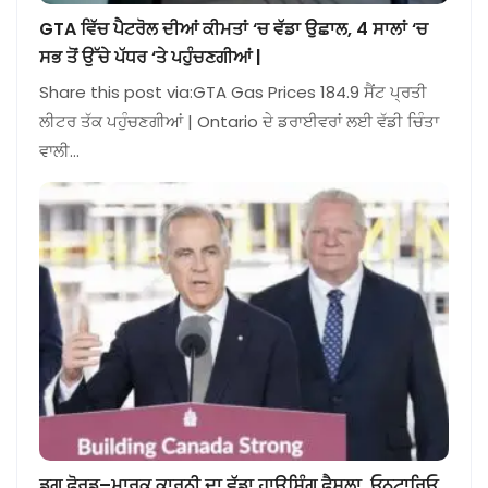
GTA ਵਿੱਚ ਪੈਟਰੋਲ ਦੀਆਂ ਕੀਮਤਾਂ ‘ਚ ਵੱਡਾ ਉਛਾਲ, 4 ਸਾਲਾਂ ‘ਚ
ਸਭ ਤੋਂ ਉੱਚੇ ਪੱਧਰ ‘ਤੇ ਪਹੁੰਚਣਗੀਆਂ |
Share this post via:GTA Gas Prices 184.9 ਸੈਂਟ ਪ੍ਰਤੀ
ਲੀਟਰ ਤੱਕ ਪਹੁੰਚਣਗੀਆਂ | Ontario ਦੇ ਡਰਾਈਵਰਾਂ ਲਈ ਵੱਡੀ ਚਿੰਤਾ
ਵਾਲੀ…
ਡਗ ਫੋਰਡ–ਮਾਰਕ ਕਾਰਨੀ ਦਾ ਵੱਡਾ ਹਾਊਸਿੰਗ ਫੈਸਲਾ, ਓਨਟਾਰਿਓ