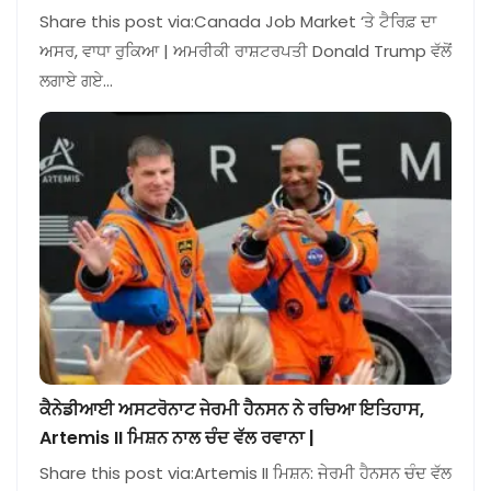
Share this post via:Canada Job Market ‘ਤੇ ਟੈਰਿਫ਼ ਦਾ
ਅਸਰ, ਵਾਧਾ ਰੁਕਿਆ | ਅਮਰੀਕੀ ਰਾਸ਼ਟਰਪਤੀ Donald Trump ਵੱਲੋਂ
ਲਗਾਏ ਗਏ…
ਕੈਨੇਡੀਆਈ ਅਸਟਰੋਨਾਟ ਜੇਰਮੀ ਹੈਨਸਨ ਨੇ ਰਚਿਆ ਇਤਿਹਾਸ,
Artemis II ਮਿਸ਼ਨ ਨਾਲ ਚੰਦ ਵੱਲ ਰਵਾਨਾ |
Share this post via:Artemis II ਮਿਸ਼ਨ: ਜੇਰਮੀ ਹੈਨਸਨ ਚੰਦ ਵੱਲ