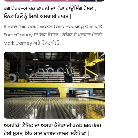
ਡਗ ਫੋਰਡ–ਮਾਰਕ ਕਾਰਨੀ ਦਾ ਵੱਡਾ ਹਾਊਸਿੰਗ ਫੈਸਲਾ,
ਓਨਟਾਰਿਓ ਨੂੰ ਮਿਲੀ ਅਸਥਾਈ ਰਾਹਤ |
Share this post via:Ontario Housing Crisis ‘ਤੇ
Ford-Carney ਦਾ ਵੱਡਾ ਫੈਸਲਾ | ਕੈਨੇਡਾ ਦੇ ਪ੍ਰਧਾਨ ਮੰਤਰੀ
Mark Carney ਅਤੇ ਓਨਟਾਰਿਓ…
ਅਮਰੀਕੀ ਟੈਰਿਫ਼ ਦਾ ਅਸਰ! ਕੈਨੇਡਾ ਦੀ Job Market
ਹੋਈ ਸੁਸਤ, ਇੱਕ ਸਾਲ ਬਾਅਦ ਹਾਲਤ ‘ਸਟੈਟਿਕ’ |