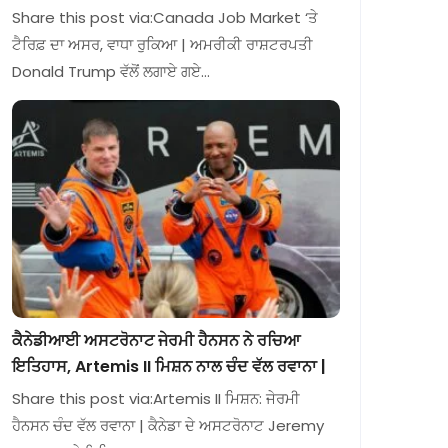
Share this post via:Canada Job Market ‘ਤੇ
ਟੈਰਿਫ਼ ਦਾ ਅਸਰ, ਵਾਧਾ ਰੁਕਿਆ | ਅਮਰੀਕੀ ਰਾਸ਼ਟਰਪਤੀ
Donald Trump ਵੱਲੋਂ ਲਗਾਏ ਗਏ…
ਕੈਨੇਡੀਆਈ ਅਸਟਰੋਨਾਟ ਜੇਰਮੀ ਹੈਨਸਨ ਨੇ ਰਚਿਆ
ਇਤਿਹਾਸ, Artemis II ਮਿਸ਼ਨ ਨਾਲ ਚੰਦ ਵੱਲ ਰਵਾਨਾ |
Share this post via:Artemis II ਮਿਸ਼ਨ: ਜੇਰਮੀ
ਹੈਨਸਨ ਚੰਦ ਵੱਲ ਰਵਾਨਾ | ਕੈਨੇਡਾ ਦੇ ਅਸਟਰੋਨਾਟ Jeremy