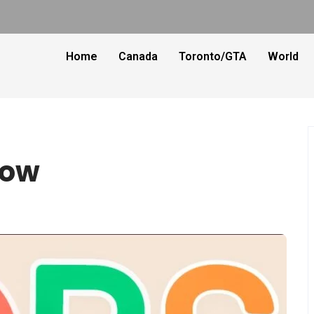
Home
Canada
Toronto/GTA
World
Now