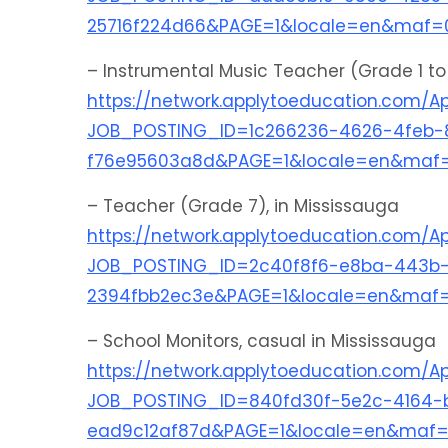
25716f224d66&PAGE=1&locale=en&maf=
– Instrumental Music Teacher (Grade 1 to
https://network.applytoeducation.com/Ap
JOB_POSTING_ID=1c266236-4626-4feb-
f76e95603a8d&PAGE=1&locale=en&maf
– Teacher (Grade 7), in Mississauga
https://network.applytoeducation.com/Ap
JOB_POSTING_ID=2c40f8f6-e8ba-443b-
2394fbb2ec3e&PAGE=1&locale=en&maf
– School Monitors, casual in Mississauga
https://network.applytoeducation.com/Ap
JOB_POSTING_ID=840fd30f-5e2c-4164-
ead9c12af87d&PAGE=1&locale=en&maf