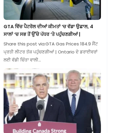
GTA ਵਿੱਚ ਪੈਟਰੋਲ ਦੀਆਂ ਕੀਮਤਾਂ ‘ਚ ਵੱਡਾ ਉਛਾਲ, 4
ਸਾਲਾਂ ‘ਚ ਸਭ ਤੋਂ ਉੱਚੇ ਪੱਧਰ ‘ਤੇ ਪਹੁੰਚਣਗੀਆਂ |
Share this post via:GTA Gas Prices 184.9 ਸੈਂਟ
ਪ੍ਰਤੀ ਲੀਟਰ ਤੱਕ ਪਹੁੰਚਣਗੀਆਂ | Ontario ਦੇ ਡਰਾਈਵਰਾਂ
ਲਈ ਵੱਡੀ ਚਿੰਤਾ ਵਾਲੀ…