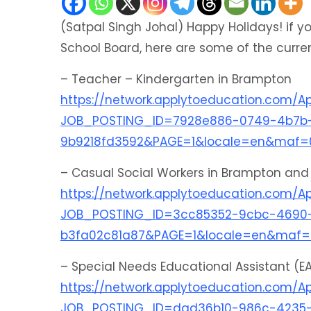
(Satpal Singh Johal) Happy Holidays! if you
School Board, here are some of the curren
– Teacher – Kindergarten in Brampton
https://network.applytoeducation.com/Ap
JOB_POSTING_ID=7928e886-0749-4b7b
9b9218fd3592&PAGE=1&locale=en&maf=
– Casual Social Workers in Brampton and
https://network.applytoeducation.com/Ap
JOB_POSTING_ID=3cc85352-9cbc-4690-
b3fa02c81a87&PAGE=1&locale=en&maf=
– Special Needs Educational Assistant (E
https://network.applytoeducation.com/Ap
JOB_POSTING_ID=dad36b10-986c-4235-