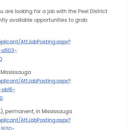
 are looking for a job with the Peel District
tly available opportunities to grab:
plicant/AttJobPosting.aspx?
-a503-
0
 Mississauga
plicant/AttJobPosting.aspx?
ab15-
0
A), permanent, in Mississauga
plicant/AttJobPosting.aspx?
9130-