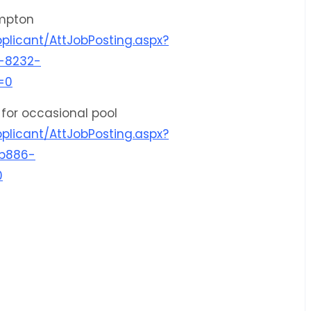
ampton
plicant/AttJobPosting.aspx?
-8232-
=0
 for occasional pool
plicant/AttJobPosting.aspx?
b886-
0