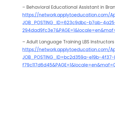
– Behavioral Educational Assistant in Br
https://network.applytoeducation.com/Ap
JOB_POSTING_ID=623c9dbc-b7ab-4a25
294dad9fc3e7&PAGE=1&locale=en&maf
– Adult Language Training LBS Instructors
https://network.applytoeducation.com/Ap
JOB_POSTING_ID=bc2d359a-e19b-4f37-
f79c117d6d45&PAGE=1&locale=en&maf=