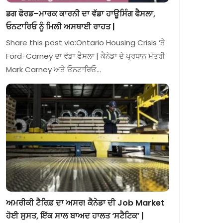
ਡਗ ਫੋਰਡ–ਮਾਰਕ ਕਾਰਨੀ ਦਾ ਵੱਡਾ ਹਾਊਸਿੰਗ ਫੈਸਲਾ,
ਓਨਟਾਰਿਓ ਨੂੰ ਮਿਲੀ ਅਸਥਾਈ ਰਾਹਤ |
Share this post via:Ontario Housing Crisis ‘ਤੇ
Ford-Carney ਦਾ ਵੱਡਾ ਫੈਸਲਾ | ਕੈਨੇਡਾ ਦੇ ਪ੍ਰਧਾਨ ਮੰਤਰੀ
Mark Carney ਅਤੇ ਓਨਟਾਰਿਓ…
ਅਮਰੀਕੀ ਟੈਰਿਫ਼ ਦਾ ਅਸਰ! ਕੈਨੇਡਾ ਦੀ Job Market
ਹੋਈ ਸੁਸਤ, ਇੱਕ ਸਾਲ ਬਾਅਦ ਹਾਲਤ ‘ਸਟੈਟਿਕ’ |