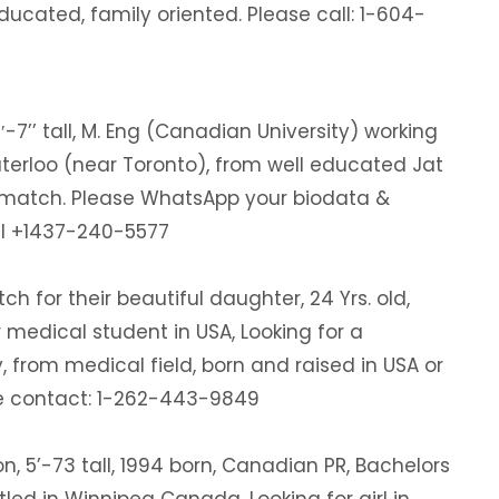
ducated, family oriented. Please call: 1-604-
-7’’ tall, M. Eng (Canadian University) working
terloo (near Toronto), from well educated Jat
ed match. Please WhatsApp your biodata &
ll +1437-240-5577
ch for their beautiful daughter, 24 Yrs. old,
ar medical student in USA, Looking for a
 from medical field, born and raised in USA or
se contact: 1-262-443-9849
on, 5’-73 tall, 1994 born, Canadian PR, Bachelors