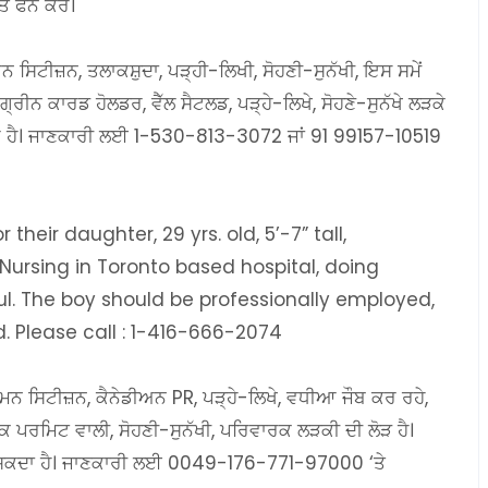
 ਫੋਨ ਕਰੋ।
ਅਨ ਸਿਟੀਜ਼ਨ, ਤਲਾਕਸ਼ੁਦਾ, ਪੜ੍ਹੀ-ਲਿਖੀ, ਸੋਹਣੀ-ਸੁਨੱਖੀ, ਇਸ ਸਮੇਂ
 ਕਾਰਡ ਹੋਲਡਰ, ਵੈੱਲ ਸੈਟਲਡ, ਪੜ੍ਹੇ-ਲਿਖੇ, ਸੋਹਣੇ-ਸੁਨੱਖੇ ਲੜਕੇ
ਰ ਹੈ। ਜਾਣਕਾਰੀ ਲਈ 1-530-813-3072 ਜਾਂ 91 99157-10519
eir daughter, 29 yrs. old, 5’-7” tall,
 Nursing in Toronto based hospital, doing
ful. The boy should be professionally employed,
d. Please call : 1-416-666-2074
ਮਨ ਸਿਟੀਜ਼ਨ, ਕੈਨੇਡੀਅਨ PR, ਪੜ੍ਹੇ-ਲਿਖੇ, ਵਧੀਆ ਜੌਬ ਕਰ ਰਹੇ,
ਰਮਿਟ ਵਾਲੀ, ਸੋਹਣੀ-ਸੁਨੱਖੀ, ਪਰਿਵਾਰਕ ਲੜਕੀ ਦੀ ਲੋੜ ਹੈ।
ਾ ਜਾ ਸਕਦਾ ਹੈ। ਜਾਣਕਾਰੀ ਲਈ 0049-176-771-97000 ‘ਤੇ