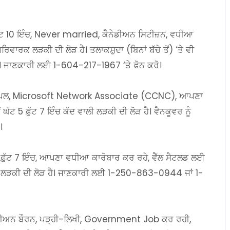
ੁੱਟ 10 ਇੰਚ, Never married, ਕੈਨੇਡੀਅਨ ਸਿਟੀਜ਼ਨ, ਵਧੀਆ
ਵਾਰਕ ਲੜਕੀ ਦੀ ਲੋੜ ਹੈ। ਤਲਾਕਸ਼ੁਦਾ (ਬਿਨਾਂ ਬੱਚੇ ਤੋਂ) ‘ਤੇ ਵੀ
ਂ। ਜਾਣਕਾਰੀ ਲਈ 1-604-217-1967 ‘ਤੇ ਫੋਨ ਕਰੋ।
ਨ ਜੰਮਪਲ, Microsoft Network Associate (CCNC), ਆਪਣਾ
ੱਟ 5 ਫ਼ੁੱਟ 7 ਇੰਚ ਕੱਦ ਵਾਲੀ ਲੜਕੀ ਦੀ ਲੋੜ ਹੈ। ਵੈਨਕੂਵਰ ਨੂੰ
।
 ਫ਼ੁੱਟ 7 ਇੰਚ, ਆਪਣਾ ਵਧੀਆ ਕਾਰੋਬਾਰ ਕਰ ਰਹੇ, ਵੈੱਲ ਸੈਟਲਡ ਲਈ
ਰਕ ਲੜਕੀ ਦੀ ਲੋੜ ਹੈ। ਜਾਣਕਾਰੀ ਲਈ 1-250-863-0944 ਜਾਂ 1-
ੈਨੇਡੀਅਨ ਬੌਰਨ, ਪੜ੍ਹੀ-ਲਿਖੀ, Government Job ਕਰ ਰਹੀ,