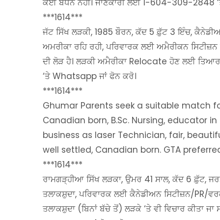
ਕੋਈ ਬੰਧਨ ਨਹੀਂ। ਜਾਣਕਾਰੀ ਲਈ 1-604-309-2848 ‘ਤੇ
***1614***
ਜੱਟ ਸਿੱਖ ਲੜਕੀ, 1985 ਬੌਰਨ, ਕੱਦ 5 ਫ਼ੁੱਟ 3 ਇੰਚ, ਕੈਨੇਡੀ
ਅਮਰੀਕਾ ਰਹਿ ਰਹੀ, ਪਰਿਵਾਰਕ ਲਈ ਅਮੈਰੀਕਨ ਸਿਟੀਜ਼ਨ ਗ੍ਰੀਨ
ਦੀ ਲੋੜ ਹੈ। ਲੜਕੀ ਅਮੈਰੀਕਾ Relocate ਹੋਣ ਲਈ ਤਿਆ
‘ਤੇ Whatsapp ਜਾਂ ਫੋਨ ਕਰੋ।
***1614***
Ghumar Parents seek a suitable match for th
Canadian born, B.Sc. Nursing, educator in
business as laser Technician, fair, beauti
well settled, Canadian born. GTA preferre
***1614***
ਰਾਮਗੜ੍ਹੀਆ ਸਿੱਖ ਲੜਕਾ, ਉਮਰ 41 ਸਾਲ, ਕੱਦ 6 ਫ਼ੁੱਟ, ਜਰ
ਤਲਾਕਸ਼ੁਦਾ, ਪਰਿਵਾਰਕ ਲਈ ਕੈਨੇਡੀਅਨ ਸਿਟੀਜ਼ਨ/PR/ਵਰਕ ਪ
ਤਲਾਕਸ਼ੁਦਾ (ਬਿਨਾਂ ਬੱਚੇ ਤੋਂ) ਲੜਕੇ ‘ਤੇ ਵੀ ਵਿਚਾਰ ਕੀਤ