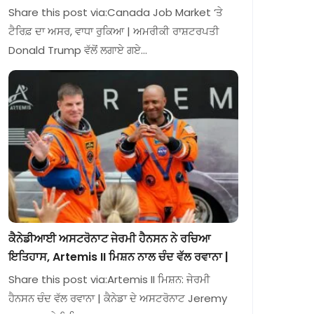
Share this post via:Canada Job Market ‘ਤੇ
ਟੈਰਿਫ਼ ਦਾ ਅਸਰ, ਵਾਧਾ ਰੁਕਿਆ | ਅਮਰੀਕੀ ਰਾਸ਼ਟਰਪਤੀ
Donald Trump ਵੱਲੋਂ ਲਗਾਏ ਗਏ…
ਕੈਨੇਡੀਆਈ ਅਸਟਰੋਨਾਟ ਜੇਰਮੀ ਹੈਨਸਨ ਨੇ ਰਚਿਆ
ਇਤਿਹਾਸ, Artemis II ਮਿਸ਼ਨ ਨਾਲ ਚੰਦ ਵੱਲ ਰਵਾਨਾ |
Share this post via:Artemis II ਮਿਸ਼ਨ: ਜੇਰਮੀ
ਹੈਨਸਨ ਚੰਦ ਵੱਲ ਰਵਾਨਾ | ਕੈਨੇਡਾ ਦੇ ਅਸਟਰੋਨਾਟ Jeremy