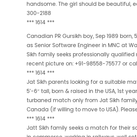
handsome. The girl should be beautiful, e
300-2188
*** 1614 ***
Canadian PR Gursikh boy, Sep 1989 born, 5′
as Senior Software Engineer in MNC at Wa
Sikh family seeks professionally qualifi
recent picture on: +91-98558-75577 or ca
*** 1614 ***
Jat Sikh parents looking for a suitable mat
5’-6″ tall, born & raised in the USA, 1st ye
turbaned match only from Jat Sikh family,
Canada (if willing to move to USA). Plea
*** 1614 ***
Jatt Sikh family seeks a match for their s