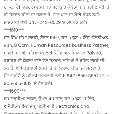
ਦੀ ਲੋੜ ਹੈ। ਵਿਜ਼ਟਰ/ਵਰਕ ਪਰਮਿਟ ਉੱਤੇ ਕੈਨੇਡਾ ਰਹਿ ਰਹੀ ਲੜਕੀ ‘ਤੇ
ਵੀ ਵਿਚਾਰ ਕੀਤਾ ਜਾ ਸਕਦਾ ਹੈ। ਜ਼ਾਤ ਪਾਤ ਦਾ ਕੋਈ ਬੰਧਨ ਨਹੀਂ।
ਜਾਣਕਾਰੀ ਲਈ 647-242-8529 ‘ਤੇ ਸੰਪਰਕ ਕਰੋ।
***1610***
ਜੱਟ ਸਿੱਖ ਚੀਮਾ ਲੜਕੀ, ਬੌਰਨ 1997, ਕੱਦ 5 ਫੁੱਟ 7 ਇੰਚ, ਕੈਨੇਡੀਅਨ
ਬੌਰਨ, B Com, Human Resources business Partner,
ਸੋਹਣੀ-ਸੁਨੱਖੀ, ਪਰਿਵਾਰਕ ਲਈ ਕੈਨੇਡੀਅਨ ਬੌਰਨ ਜਾਂ Raised,
ਬਰਾਬਰ ਦੀ ਯੋਗਤਾ ਵਾਲੇ ਵੈਲ ਸੈਟਡਲ, ਨਸ਼ਿਆਂ ਤੋਂ ਰਹਿਤ ਲੜਕੇ ਦੀ
ਲੋੜ ਹੈ। ਅੰਮ੍ਰਿਤਧਾਰੀ ਲੜਕੇ ‘ਤੇ ਵੀ ਵਿਚਾਰ ਕੀਤਾ ਜਾ ਸਕਦਾ ਹੈ।
ਓਨਟਾਰੀਓ ਨੂੰ ਪਹਿਲ। ਜਾਣਕਾਰੀ ਲਈ 1-647-856-5657 ਜਾਂ 1-
905-915-1812 ‘ਤੇ ਫੋਨ ਕਰੋ।
***1609***
ਰਾਮਗੜ੍ਹੀਆ ਲੜਕਾ, ਉਮਰ 40 ਸਾਲ, ਕੱਦ 5 ਫੁੱਟ 10 ਇੰਚ,
ਅਮੈਰੀਕਨ ਸਿਟੀਜ਼ਨ, ਇੰਡੀਆ ਤੋਂ Electronics and
Communication Engineering ਦੀ ਡਿਗਰੀ, ਇੰਟਰਨੈਸ਼ਨਲ