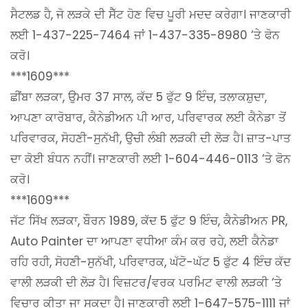
ਸੈਟਲਡ ਹੈ, ਜੋ ਲੜਕੇ ਦੀ ਸੈੱਟ ਹੋਣ ਵਿਚ ਪੂਰੀ ਮਦਦ ਕਰੇਗਾ। ਜਾਣਕਾਰੀ
ਲਈ 1-437-225-7464 ਜਾਂ 1-437-335-8980 ‘ਤੇ ਫੋਨ
ਕਰੋ।
***1609***
ਛੀਂਬਾ ਲੜਕਾ, ਉਮਰ 37 ਸਾਲ, ਕੱਦ 5 ਫੁੱਟ 9 ਇੰਚ, ਤਲਾਕਸ਼ੁਦਾ,
ਆਪਣਾ ਕਾਰੋਬਾਰ, ਕੈਨੇਡੀਅਨ ਪੀ ਆਰ, ਪਰਿਵਾਰਕ ਲਈ ਕੈਨੇਡਾ ਤੋਂ
ਪਰਿਵਾਰਕ, ਸੋਹਣੀ-ਸੁਨੱਖੀ, ਉਚੀ ਲੰਬੀ ਲੜਕੀ ਦੀ ਲੋੜ ਹੈ। ਜ਼ਾਤ-ਪਾਤ
ਦਾ ਕੋਈ ਬੰਧਨ ਨਹੀਂ। ਜਾਣਕਾਰੀ ਲਈ 1-604-446-0113 ‘ਤੇ ਫੋਨ
ਕਰੋ।
***1609***
ਜੱਟ ਸਿੱਖ ਲੜਕਾ, ਬੌਰਨ 1989, ਕੱਦ 5 ਫੁੱਟ 9 ਇੰਚ, ਕੈਨੇਡੀਅਨ PR,
Auto Painter ਦਾ ਆਪਣਾ ਵਧੀਆ ਕੰਮ ਕਰ ਰਹੇ, ਲਈ ਕੈਨੇਡਾ
ਰਹਿ ਰਹੀ, ਸੋਹਣੀ-ਸੁਨੱਖੀ, ਪਰਿਵਾਰਕ, ਘੱਟੋ-ਘੱਟ 5 ਫੁੱਟ 4 ਇੰਚ ਕੱਦ
ਵਾਲੀ ਲੜਕੀ ਦੀ ਲੋੜ ਹੈ। ਵਿਜ਼ਟਰ/ਵਰਕ ਪਰਮਿਟ ਵਾਲੀ ਲੜਕੀ ‘ਤੇ
ਵਿਚਾਰ ਕੀਤਾ ਜਾ ਸਕਦਾ ਹੈ। ਜਾਣਕਾਰੀ ਲਈ 1-647-575-1111 ਜਾਂ