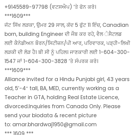
+9145589-97798 (ਵਟਸਐਪ) ‘ਤੇ ਫੋਨ ਕਰੋ।
***1609***
ਜੱਟ ਸਿੱਖ ਲੜਕਾ, ਉਮਰ 29 ਸਾਲ, ਕੱਦ 5 ਫੁੱਟ 11 ਇੰਚ, Canadian
born, building Engineer ਦੀ ਜੌਬ ਕਰ ਰਹੇ, ਵੈਲ ੇਸੈਟਲਡ
ਲਈ ਕੈਨੇਡੀਅਨ ਬੌਰਨ/ਸਿਟੀਜ਼ਨ/ਪੀ ਆਰ, ਪਰਿਵਾਰਕ, ਪੜ੍ਹੀ-ਲਿਖੀ
ਲੜਕੀ ਦੀ ਲੋੜ ਹੈ। ਬੀ ਸੀ ਨੂੰ ਪਹਿਲ। ਜਾਣਕਾਰੀ ਲਈ 1-604-300-
1547 ਜਾਂ 1-604-300-3828 ‘ਤੇ ਸੰਪਰਕ ਕਰੋ।
***1609***
Alliance invited for a Hindu Punjabi girl, 43 years
old, 5’-4″ tall, BA, MED, currently working as a
Teacher in GTA, holding Real Estate Licence,
divorced.Inquiries from Canada Only. Please
send your biodata & recent picture
to: amar.bhardwaj1950@gmail.com
*** 1609 ***