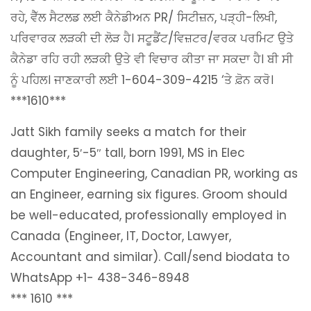
ਰਹੇ, ਵੈੱਲ ਸੈਟਲਡ ਲਈ ਕੈਨੇਡੀਅਨ PR/ ਸਿਟੀਜ਼ਨ, ਪੜ੍ਹੀ-ਲਿਖੀ,
ਪਰਿਵਾਰਕ ਲੜਕੀ ਦੀ ਲੋੜ ਹੈ। ਸਟੂਡੈਂਟ/ਵਿਜ਼ਟਰ/ਵਰਕ ਪਰਮਿਟ ਉਤੇ
ਕੈਨੇਡਾ ਰਹਿ ਰਹੀ ਲੜਕੀ ਉਤੇ ਵੀ ਵਿਚਾਰ ਕੀਤਾ ਜਾ ਸਕਦਾ ਹੈ। ਬੀ ਸੀ
ਨੂੰ ਪਹਿਲ। ਜਾਣਕਾਰੀ ਲਈ 1-604-309-4215 ‘ਤੇ ਫ਼ੋਨ ਕਰੋ।
***1610***
Jatt Sikh family seeks a match for their
daughter, 5′-5″ tall, born 1991, MS in Elec
Computer Engineering, Canadian PR, working as
an Engineer, earning six figures. Groom should
be well-educated, professionally employed in
Canada (Engineer, IT, Doctor, Lawyer,
Accountant and similar). Call/send biodata to
WhatsApp +1- 438-346-8948
*** 1610 ***