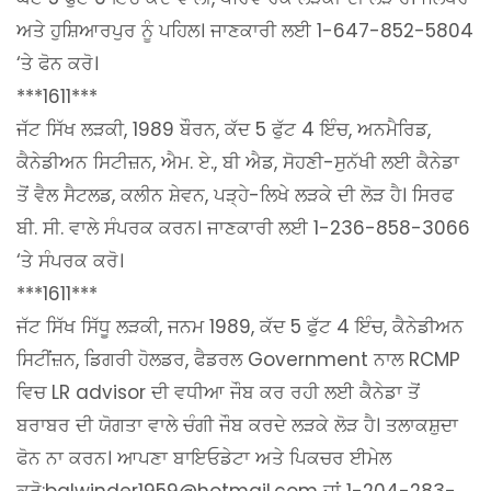
ਅਤੇ ਹੁਸ਼ਿਆਰਪੁਰ ਨੂੰ ਪਹਿਲ। ਜਾਣਕਾਰੀ ਲਈ 1-647-852-5804
‘ਤੇ ਫੋਨ ਕਰੋ।
***1611***
ਜੱਟ ਸਿੱਖ ਲੜਕੀ, 1989 ਬੌਰਨ, ਕੱਦ 5 ਫੁੱਟ 4 ਇੰਚ, ਅਨਮੈਰਿਡ,
ਕੈਨੇਡੀਅਨ ਸਿਟੀਜ਼ਨ, ਐਮ. ਏ., ਬੀ ਐਡ, ਸੋਹਣੀ-ਸੁਨੱਖੀ ਲਈ ਕੈਨੇਡਾ
ਤੋਂ ਵੈਲ ਸੈਟਲਡ, ਕਲੀਨ ਸ਼ੇਵਨ, ਪੜ੍ਹੇ-ਲਿਖੇ ਲੜਕੇ ਦੀ ਲੋੜ ਹੈ। ਸਿਰਫ
ਬੀ. ਸੀ. ਵਾਲੇ ਸੰਪਰਕ ਕਰਨ। ਜਾਣਕਾਰੀ ਲਈ 1-236-858-3066
‘ਤੇ ਸੰਪਰਕ ਕਰੋ।
***1611***
ਜੱਟ ਸਿੱਖ ਸਿੱਧੂ ਲੜਕੀ, ਜਨਮ 1989, ਕੱਦ 5 ਫੁੱਟ 4 ਇੰਚ, ਕੈਨੇਡੀਅਨ
ਸਿਟੀਂਜ਼ਨ, ਡਿਗਰੀ ਹੋਲਡਰ, ਫੈਡਰਲ Government ਨਾਲ RCMP
ਵਿਚ LR advisor ਦੀ ਵਧੀਆ ਜੌਬ ਕਰ ਰਹੀ ਲਈ ਕੈਨੇਡਾ ਤੋਂ
ਬਰਾਬਰ ਦੀ ਯੋਗਤਾ ਵਾਲੇ ਚੰਗੀ ਜੌਬ ਕਰਦੇ ਲੜਕੇ ਲੋੜ ਹੈ। ਤਲਾਕਸ਼ੁਦਾ
ਫੋਨ ਨਾ ਕਰਨ। ਆਪਣਾ ਬਾਇਓਡੇਟਾ ਅਤੇ ਪਿਕਚਰ ਈਮੇਲ
ਕਰੋ:balwinder1959@hotmail.com ਜਾਂ 1-204-283-