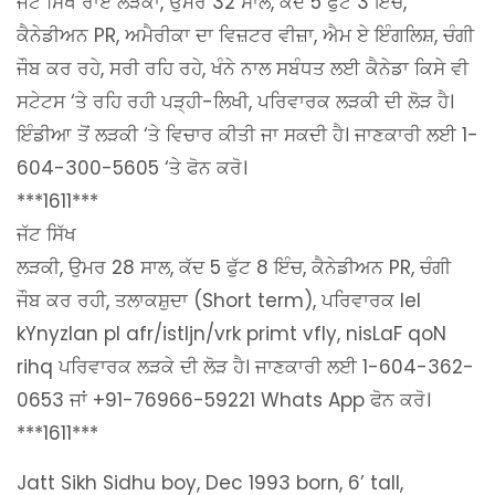
ਜੱਟ ਸਿੱਖ ਰਾਏ ਲੜਕਾ, ਉਮਰ 32 ਸਾਲ, ਕੱਦ 5 ਫੁੱਟ 3 ਇੰਚ,
ਕੈਨੇਡੀਅਨ PR, ਅਮੈਰੀਕਾ ਦਾ ਵਿਜ਼ਟਰ ਵੀਜ਼ਾ, ਐਮ ਏ ਇੰਗਲਿਸ਼, ਚੰਗੀ
ਜੌਬ ਕਰ ਰਹੇ, ਸਰੀ ਰਹਿ ਰਹੇ, ਖੰਨੇ ਨਾਲ ਸਬੰਧਤ ਲਈ ਕੈਨੇਡਾ ਕਿਸੇ ਵੀ
ਸਟੇਟਸ ‘ਤੇ ਰਹਿ ਰਹੀ ਪੜ੍ਹੀ-ਲਿਖੀ, ਪਰਿਵਾਰਕ ਲੜਕੀ ਦੀ ਲੋੜ ਹੈ।
ਇੰਡੀਆ ਤੋਂ ਲੜਕੀ ‘ਤੇ ਵਿਚਾਰ ਕੀਤੀ ਜਾ ਸਕਦੀ ਹੈ। ਜਾਣਕਾਰੀ ਲਈ 1-
604-300-5605 ‘ਤੇ ਫੋਨ ਕਰੋ।
***1611***
ਜੱਟ ਸਿੱਖ
ਲੜਕੀ
,
ਉਮਰ
28
ਸਾਲ
,
ਕੱਦ
5
ਫੁੱਟ
8
ਇੰਚ
,
ਕੈਨੇਡੀਅਨ
PR,
ਚੰਗੀ
ਜੌਬ ਕਰ ਰਹੀ
,
ਤਲਾਕਸ਼ੁਦਾ (
Short term),
ਪਰਿਵਾਰਕ
leI
kYnyzIan pI afr/istIjn/vrk primt vfly, nisLaF qoN
rihq
ਪਰਿਵਾਰਕ ਲੜਕੇ ਦੀ ਲੋੜ ਹੈ। ਜਾਣਕਾਰੀ ਲਈ
1-604-362-
0653
ਜਾਂ +
91-76966-59221 Whats App
ਫੋਨ ਕਰੋ।
***1611***
Jatt Sikh Sidhu boy, Dec 1993 born, 6’ tall,