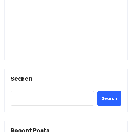
Search
Search
Recent Posts