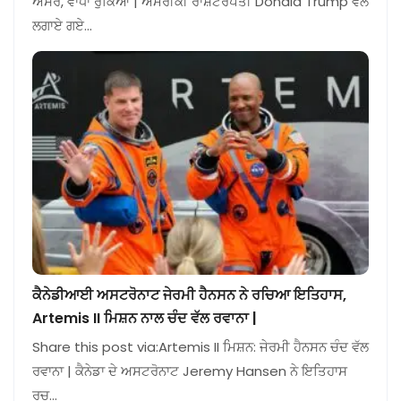
ਅਸਰ, ਵਾਧਾ ਰੁਕਿਆ | ਅਮਰੀਕੀ ਰਾਸ਼ਟਰਪਤੀ Donald Trump ਵੱਲੋਂ
ਲਗਾਏ ਗਏ…
ਕੈਨੇਡੀਆਈ ਅਸਟਰੋਨਾਟ ਜੇਰਮੀ ਹੈਨਸਨ ਨੇ ਰਚਿਆ ਇਤਿਹਾਸ,
Artemis II ਮਿਸ਼ਨ ਨਾਲ ਚੰਦ ਵੱਲ ਰਵਾਨਾ |
Share this post via:Artemis II ਮਿਸ਼ਨ: ਜੇਰਮੀ ਹੈਨਸਨ ਚੰਦ ਵੱਲ
ਰਵਾਨਾ | ਕੈਨੇਡਾ ਦੇ ਅਸਟਰੋਨਾਟ Jeremy Hansen ਨੇ ਇਤਿਹਾਸ
ਰਚ…