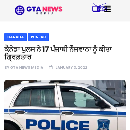
CANADA
PUNJAB
ਕੈਨੇਡਾ ਪੁਲਸ ਨੇ 17 ਪੰਜਾਬੀ ਨੌਜਵਾਨਾ ਨੂੰ ਕੀਤਾ
ਗ੍ਰਿਫ਼ਤਾਰ
BY
GTA NEWS MEDIA
JANUARY 3, 2022