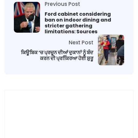
Previous Post
Ford cabinet considering
ban on indoor dining and
stricter gathering
limitations: Sources
Next Post
ਕਿਊਬਿਕ ‘ਚ ਪ੍ਰਚੂਨ ਦੀਆਂ ਦੁਕਾਨਾਂ ਨੂੰ ਬੰਦ
ਕਰਨ ਦੀ ਪ੍ਰਕਿਿਰਆ ਹੋਈ ਸ਼ੁਰੂ