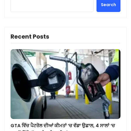
Search
Recent Posts
GTA ਵਿੱਚ ਪੈਟਰੋਲ ਦੀਆਂ ਕੀਮਤਾਂ ‘ਚ ਵੱਡਾ ਉਛਾਲ, 4 ਸਾਲਾਂ ‘ਚ