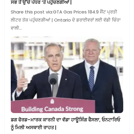
ਸਭ ਤੋਂ ਉੱਚੇ ਪੱਧਰ ‘ਤੇ ਪਹੁੰਚਣਗੀਆਂ |
Share this post via:GTA Gas Prices 184.9 ਸੈਂਟ ਪ੍ਰਤੀ
ਲੀਟਰ ਤੱਕ ਪਹੁੰਚਣਗੀਆਂ | Ontario ਦੇ ਡਰਾਈਵਰਾਂ ਲਈ ਵੱਡੀ ਚਿੰਤਾ
ਵਾਲੀ…
ਡਗ ਫੋਰਡ–ਮਾਰਕ ਕਾਰਨੀ ਦਾ ਵੱਡਾ ਹਾਊਸਿੰਗ ਫੈਸਲਾ, ਓਨਟਾਰਿਓ
ਨੂੰ ਮਿਲੀ ਅਸਥਾਈ ਰਾਹਤ |