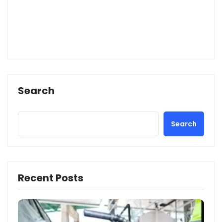
Search
Search
Recent Posts