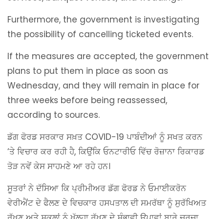
Furthermore, the government is investigating
the possibility of cancelling ticketed events.
If the measures are accepted, the government
plans to put them in place as soon as
Wednesday, and they will remain in place for
three weeks before being reassessed,
according to sources.
ਡੱਗ ਫੋਰਡ ਸਰਕਾਰ ਸਖ਼ਤ COVID-19 ਪਾਬੰਦੀਆਂ ਨੂੰ ਸਖਤ ਕਰਨ
‘ਤੇ ਵਿਚਾਰ ਕਰ ਰਹੀ ਹੈ, ਕਿਉਂਕਿ ਓਨਟਾਰੀਓ ਵਿੱਚ ਰੋਜ਼ਾਨਾ ਰਿਕਾਰਡ
ਤੋੜ ਨਵੇਂ ਕੇਸ ਸਾਹਮਣੇ ਆ ਰਹੇ ਹਨ।
ਸੂਤਰਾਂ ਨੇ ਦੱਸਿਆ ਕਿ ਪ੍ਰੀਮੀਅਰ ਡੱਗ ਫੋਰਡ ਨੇ ਓਮਾਈਕਰੋਨ
ਵੇਰੀਐਂਟ ਦੇ ਫੈਲਣ ਦੇ ਵਿਚਕਾਰ ਹਸਪਤਾਲ ਦੀ ਸਮਰੱਥਾ ਨੂੰ ਸੁਰੱਖਿਅਤ
ਰੱਖਣ ਅਤੇ ਸਕੂਲਾਂ ਨੂੰ ਖੁੱਲ੍ਹਾ ਰੱਖਣ ਦੇ ਸੰਭਾਵੀ ਉਪਾਵਾਂ ਬਾਰੇ ਚਰਚਾ