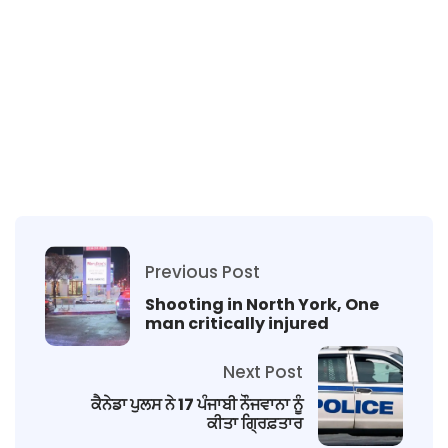
Previous Post
Shooting in North York, One
man critically injured
Next Post
ਕੈਨੇਡਾ ਪੁਲਸ ਨੇ 17 ਪੰਜਾਬੀ ਨੌਜਵਾਨਾ ਨੂੰ
ਕੀਤਾ ਗ੍ਰਿਫ਼ਤਾਰ