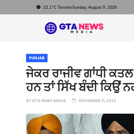
22.1°C Toronto
Sunday, August 9, 2026
PUNJAB
ਜੇਕਰ ਰਾਜੀਵ ਗਾਂਧੀ ਕਤਲ ਮ
ਹਨ ਤਾਂ ਸਿੱਖ ਬੰਦੀ ਕਿਉਂ 
BY
GTA NEWS MEDIA
NOVEMBER 11, 2022