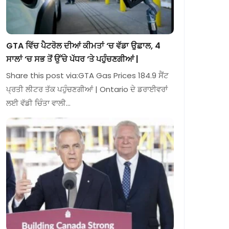
GTA ਵਿੱਚ ਪੈਟਰੋਲ ਦੀਆਂ ਕੀਮਤਾਂ ‘ਚ ਵੱਡਾ ਉਛਾਲ, 4
ਸਾਲਾਂ ‘ਚ ਸਭ ਤੋਂ ਉੱਚੇ ਪੱਧਰ ‘ਤੇ ਪਹੁੰਚਣਗੀਆਂ |
Share this post via:GTA Gas Prices 184.9 ਸੈਂਟ
ਪ੍ਰਤੀ ਲੀਟਰ ਤੱਕ ਪਹੁੰਚਣਗੀਆਂ | Ontario ਦੇ ਡਰਾਈਵਰਾਂ
ਲਈ ਵੱਡੀ ਚਿੰਤਾ ਵਾਲੀ…