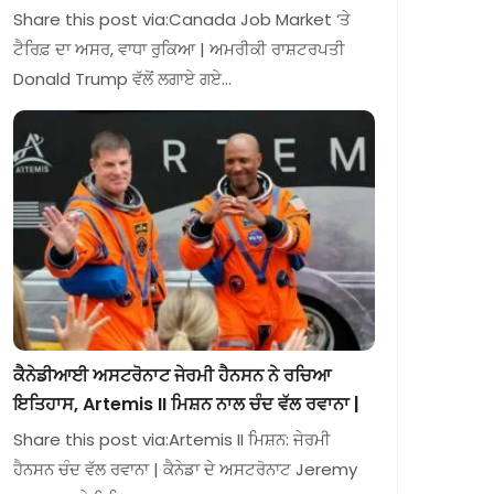
Share this post via:Canada Job Market ‘ਤੇ
ਟੈਰਿਫ਼ ਦਾ ਅਸਰ, ਵਾਧਾ ਰੁਕਿਆ | ਅਮਰੀਕੀ ਰਾਸ਼ਟਰਪਤੀ
Donald Trump ਵੱਲੋਂ ਲਗਾਏ ਗਏ…
ਕੈਨੇਡੀਆਈ ਅਸਟਰੋਨਾਟ ਜੇਰਮੀ ਹੈਨਸਨ ਨੇ ਰਚਿਆ
ਇਤਿਹਾਸ, Artemis II ਮਿਸ਼ਨ ਨਾਲ ਚੰਦ ਵੱਲ ਰਵਾਨਾ |
Share this post via:Artemis II ਮਿਸ਼ਨ: ਜੇਰਮੀ
ਹੈਨਸਨ ਚੰਦ ਵੱਲ ਰਵਾਨਾ | ਕੈਨੇਡਾ ਦੇ ਅਸਟਰੋਨਾਟ Jeremy