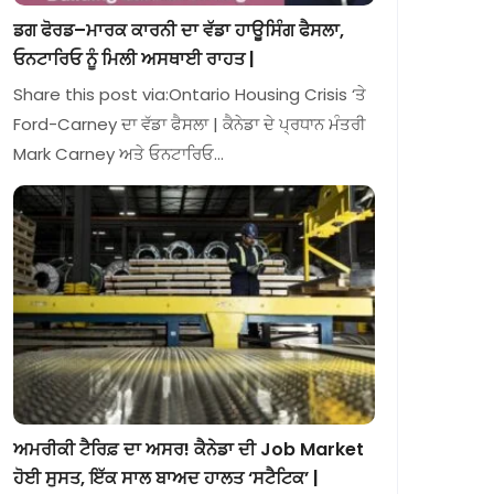
ਡਗ ਫੋਰਡ–ਮਾਰਕ ਕਾਰਨੀ ਦਾ ਵੱਡਾ ਹਾਊਸਿੰਗ ਫੈਸਲਾ,
ਓਨਟਾਰਿਓ ਨੂੰ ਮਿਲੀ ਅਸਥਾਈ ਰਾਹਤ |
Share this post via:Ontario Housing Crisis ‘ਤੇ
Ford-Carney ਦਾ ਵੱਡਾ ਫੈਸਲਾ | ਕੈਨੇਡਾ ਦੇ ਪ੍ਰਧਾਨ ਮੰਤਰੀ
Mark Carney ਅਤੇ ਓਨਟਾਰਿਓ…
ਅਮਰੀਕੀ ਟੈਰਿਫ਼ ਦਾ ਅਸਰ! ਕੈਨੇਡਾ ਦੀ Job Market
ਹੋਈ ਸੁਸਤ, ਇੱਕ ਸਾਲ ਬਾਅਦ ਹਾਲਤ ‘ਸਟੈਟਿਕ’ |