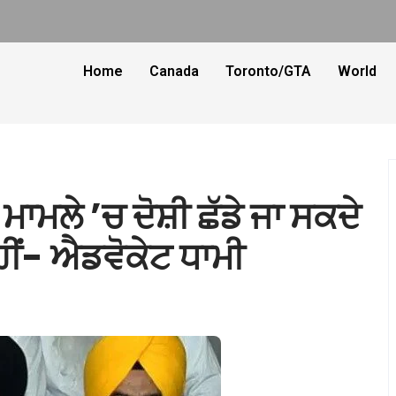
Home
Canada
Toronto/GTA
World
ਾਮਲੇ ’ਚ ਦੋਸ਼ੀ ਛੱਡੇ ਜਾ ਸਕਦੇ
ਨਹੀਂ- ਐਡਵੋਕੇਟ ਧਾਮੀ