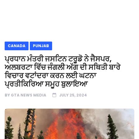
CANADA
PUNJAB
ਪ੍ਰਧਾਨ ਮੰਤਰੀ ਜਸਟਿਨ ਟਰੂਡੋ ਨੇ ਜੈਸਪਰ,
ਅਲਬਰਟਾ ਵਿੱਚ ਜੰਗਲੀ ਅੱਗ ਦੀ ਸਥਿਤੀ ਬਾਰੇ
ਵਿਚਾਰ ਵਟਾਂਦਰਾ ਕਰਨ ਲਈ ਘਟਨਾ
ਪ੍ਰਤੀਕਿਰਿਆ ਸਮੂਹ ਬੁਲਾਇਆ
BY
GTA NEWS MEDIA
JULY 25, 2024