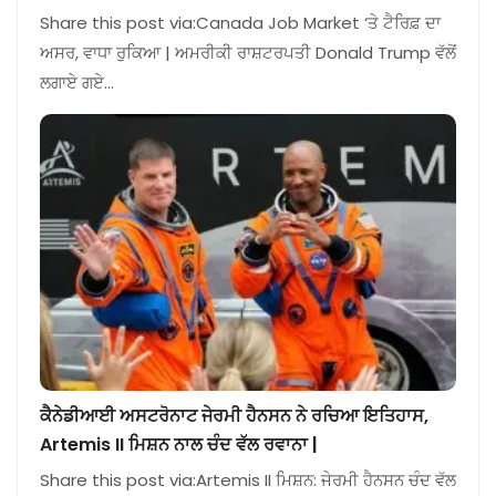
Share this post via:Canada Job Market ‘ਤੇ ਟੈਰਿਫ਼ ਦਾ
ਅਸਰ, ਵਾਧਾ ਰੁਕਿਆ | ਅਮਰੀਕੀ ਰਾਸ਼ਟਰਪਤੀ Donald Trump ਵੱਲੋਂ
ਲਗਾਏ ਗਏ…
ਕੈਨੇਡੀਆਈ ਅਸਟਰੋਨਾਟ ਜੇਰਮੀ ਹੈਨਸਨ ਨੇ ਰਚਿਆ ਇਤਿਹਾਸ,
Artemis II ਮਿਸ਼ਨ ਨਾਲ ਚੰਦ ਵੱਲ ਰਵਾਨਾ |
Share this post via:Artemis II ਮਿਸ਼ਨ: ਜੇਰਮੀ ਹੈਨਸਨ ਚੰਦ ਵੱਲ