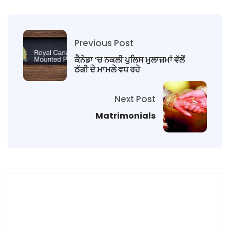
Previous Post
ਕੈਨੇਡਾ ‘ਚ ਨਕਲੀ ਪੁਲਿਸ ਮੁਲਾਜ਼ਮਾਂ ਵੱਲੋਂ
ਠੱਗੀ ਦੇ ਮਾਮਲੇ ਵਧ ਰਹੇ
Next Post
Matrimonials