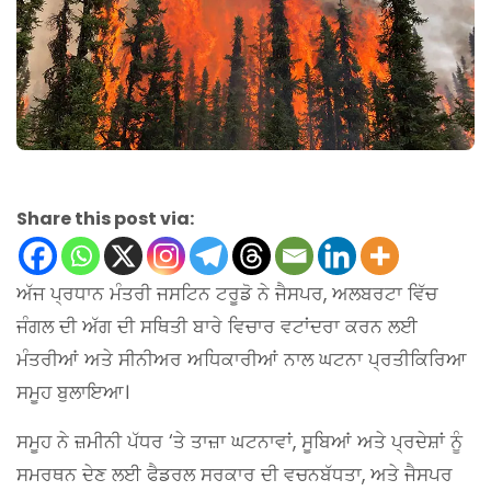
Share this post via:
ਅੱਜ ਪ੍ਰਧਾਨ ਮੰਤਰੀ ਜਸਟਿਨ ਟਰੂਡੋ ਨੇ ਜੈਸਪਰ, ਅਲਬਰਟਾ ਵਿੱਚ
ਜੰਗਲ ਦੀ ਅੱਗ ਦੀ ਸਥਿਤੀ ਬਾਰੇ ਵਿਚਾਰ ਵਟਾਂਦਰਾ ਕਰਨ ਲਈ
ਮੰਤਰੀਆਂ ਅਤੇ ਸੀਨੀਅਰ ਅਧਿਕਾਰੀਆਂ ਨਾਲ ਘਟਨਾ ਪ੍ਰਤੀਕਿਰਿਆ
ਸਮੂਹ ਬੁਲਾਇਆ।
ਸਮੂਹ ਨੇ ਜ਼ਮੀਨੀ ਪੱਧਰ ‘ਤੇ ਤਾਜ਼ਾ ਘਟਨਾਵਾਂ, ਸੂਬਿਆਂ ਅਤੇ ਪ੍ਰਦੇਸ਼ਾਂ ਨੂੰ
ਸਮਰਥਨ ਦੇਣ ਲਈ ਫੈਡਰਲ ਸਰਕਾਰ ਦੀ ਵਚਨਬੱਧਤਾ, ਅਤੇ ਜੈਸਪਰ