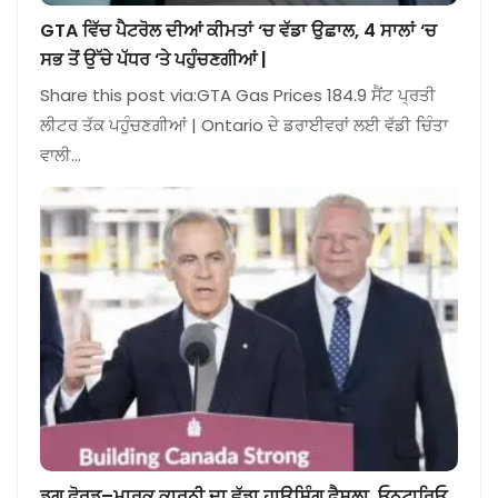
GTA ਵਿੱਚ ਪੈਟਰੋਲ ਦੀਆਂ ਕੀਮਤਾਂ ‘ਚ ਵੱਡਾ ਉਛਾਲ, 4 ਸਾਲਾਂ ‘ਚ
ਸਭ ਤੋਂ ਉੱਚੇ ਪੱਧਰ ‘ਤੇ ਪਹੁੰਚਣਗੀਆਂ |
Share this post via:GTA Gas Prices 184.9 ਸੈਂਟ ਪ੍ਰਤੀ
ਲੀਟਰ ਤੱਕ ਪਹੁੰਚਣਗੀਆਂ | Ontario ਦੇ ਡਰਾਈਵਰਾਂ ਲਈ ਵੱਡੀ ਚਿੰਤਾ
ਵਾਲੀ…
ਡਗ ਫੋਰਡ–ਮਾਰਕ ਕਾਰਨੀ ਦਾ ਵੱਡਾ ਹਾਊਸਿੰਗ ਫੈਸਲਾ, ਓਨਟਾਰਿਓ